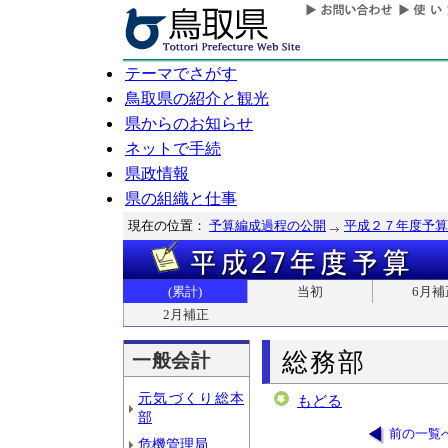
テーマでさがす
鳥取県の紹介と観光
県からのお知らせ
ネットで手続
県政情報
県の組織と仕事
現在の位置：
予算編成過程の公開
平成２７年度予算
(累計)
当初
6月補
2月補正
総務部
一般会計
元気づくり総本
もどる
部
前の一覧
危機管理局