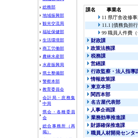
総務部
課名
事業名
地域振興部
11 県庁舎改修
観光交流局
11.1 [債務負
福祉保健部
99 職員人件費
生活環境部
財政課
政策法務課
商工労働部
税務課
農林水産部
営繕課
水産振興局
行政監察・法人指導
県土整備部
情報政策課
警察本部
東京本部
教育委員会
関西本部
会計局・庶務集
名古屋代表部
中局
人事企画課
県会・各種委員
業務効率推進課
会
財源確保推進課
総合事務所（再
掲）
職員人材開発センタ