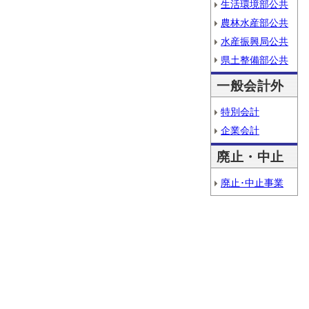
生活環境部公共
農林水産部公共
水産振興局公共
県土整備部公共
一般会計外
特別会計
企業会計
廃止・中止
廃止･中止事業