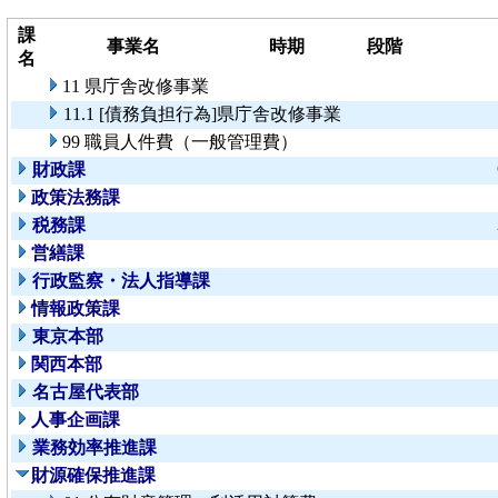
課
事業名
時期
段階
名
11 県庁舎改修事業
11.1 [債務負担行為]県庁舎改修事業
99 職員人件費（一般管理費）
財政課
政策法務課
税務課
営繕課
行政監察・法人指導課
情報政策課
東京本部
関西本部
名古屋代表部
人事企画課
業務効率推進課
財源確保推進課