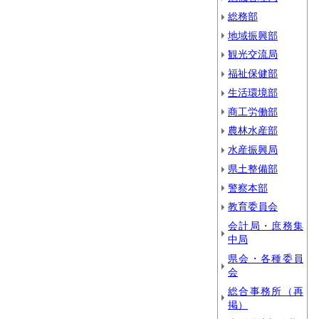
総務部
地域振興部
観光交流局
福祉保健部
生活環境部
商工労働部
農林水産部
水産振興局
県土整備部
警察本部
教育委員会
会計局・庶務集
中局
県会・各種委員
会
総合事務所（再
掲）