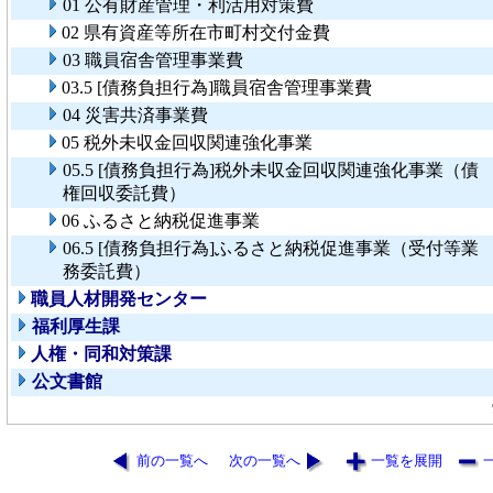
01 公有財産管理・利活用対策費
02 県有資産等所在市町村交付金費
03 職員宿舎管理事業費
03.5 [債務負担行為]職員宿舎管理事業費
04 災害共済事業費
05 税外未収金回収関連強化事業
05.5 [債務負担行為]税外未収金回収関連強化事業（債
権回収委託費）
06 ふるさと納税促進事業
06.5 [債務負担行為]ふるさと納税促進事業（受付等業
務委託費）
職員人材開発センター
福利厚生課
人権・同和対策課
公文書館
前の一覧へ
次の一覧へ
一覧を展開