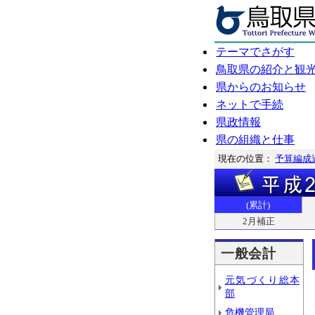
テーマでさがす
鳥取県の紹介と観
県からのお知らせ
ネットで手続
県政情報
県の組織と仕事
現在の位置：
予算編成
(累計)
2月補正
一般会計
元気づくり総本
部
危機管理局