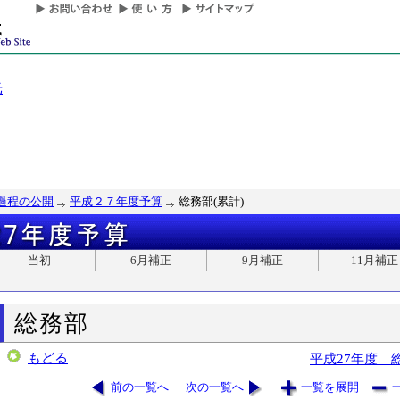
光
過程の公開
平成２７年度予算
総務部(累計)
当初
6月補正
9月補正
11月補正
総務部
もどる
平成27年度 
前の一覧へ
次の一覧へ
一覧を展開