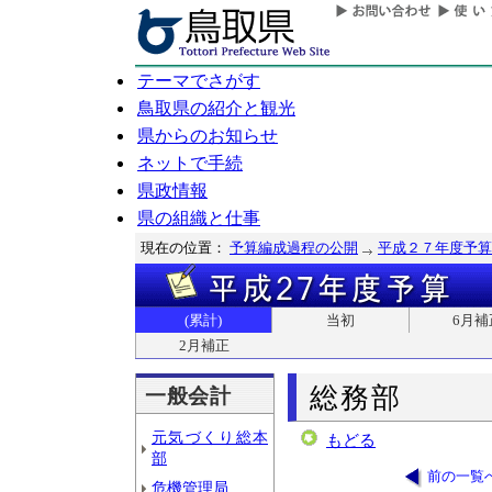
テーマでさがす
鳥取県の紹介と観光
県からのお知らせ
ネットで手続
県政情報
県の組織と仕事
現在の位置：
予算編成過程の公開
平成２７年度予算
(累計)
当初
6月補
2月補正
総務部
一般会計
元気づくり総本
もどる
部
前の一覧
危機管理局