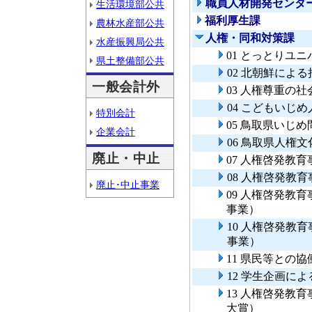
職員人材開発センタ
生活環境部公共
福利厚生課
農林水産部公共
人権・同和対策課
水産振興局公共
01 とっとりユ
県土整備部公共
02 北朝鮮によ
一般会計外
03 人権尊重の
04 こどもいじ
特別会計
05 鳥取県いじ
企業会計
06 鳥取県人権
廃止・中止
07 人権啓発教
08 人権啓発教
廃止･中止事業
09 人権啓発教
事業）
10 人権啓発教
事業）
11 県民等との
12 学生企画に
13 人権啓発教
大賞）