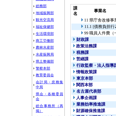
総務部
課
事業名
地域振興部
名
観光交流局
11 県庁舎改修事
11.1 [債務負
福祉保健部
99 職員人件費
生活環境部
財政課
商工労働部
政策法務課
農林水産部
税務課
水産振興局
営繕課
県土整備部
行政監察・法人指導
警察本部
情報政策課
教育委員会
東京本部
会計局・庶務集
関西本部
中局
名古屋代表部
県会・各種委員
人事企画課
会
業務効率推進課
総合事務所（再
財源確保推進課
掲）