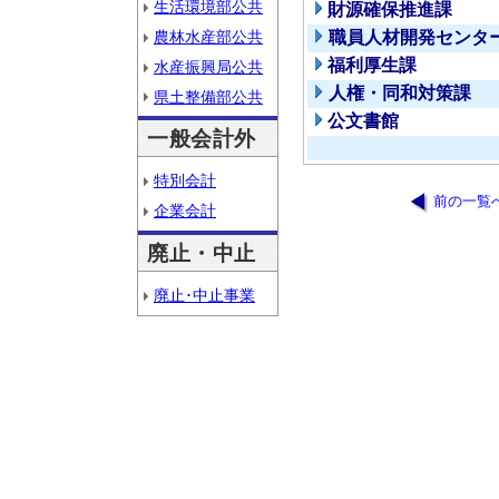
生活環境部公共
財源確保推進課
農林水産部公共
職員人材開発センタ
福利厚生課
水産振興局公共
人権・同和対策課
県土整備部公共
公文書館
一般会計外
特別会計
前の一覧
企業会計
廃止・中止
廃止･中止事業