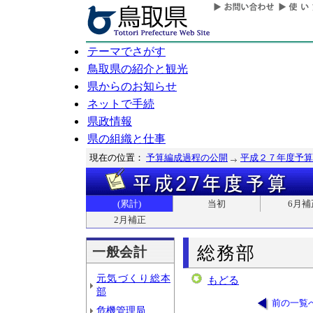
テーマでさがす
鳥取県の紹介と観光
県からのお知らせ
ネットで手続
県政情報
県の組織と仕事
現在の位置：
予算編成過程の公開
平成２７年度予算
(累計)
当初
6月補
2月補正
総務部
一般会計
元気づくり総本
もどる
部
前の一覧
危機管理局