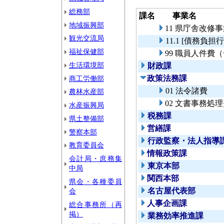
総務部
課名
事業名
地域振興部
11 県庁舎改修
観光交流局
11.1 [債務負
福祉保健部
99 職員人件費
生活環境部
財政課
政策法務課
商工労働部
01 法令諸費
農林水産部
02 文書事務処
水産振興局
税務課
県土整備部
営繕課
警察本部
行政監察・法人指導
教育委員会
情報政策課
会計局・庶務集
東京本部
中局
関西本部
県会・各種委員
名古屋代表部
会
人事企画課
総合事務所（再
掲）
業務効率推進課