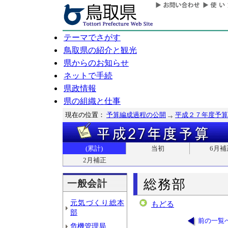
テーマでさがす
鳥取県の紹介と観光
県からのお知らせ
ネットで手続
県政情報
県の組織と仕事
現在の位置：
予算編成過程の公開
平成２７年度予算
(累計)
当初
6月補
2月補正
総務部
一般会計
元気づくり総本
もどる
部
前の一覧
危機管理局