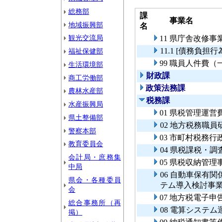
総務部
課
事業名
地域振興部
名
観光交流局
11 県庁舎改修事
11.1 [債務負担
福祉保健部
99 職員人件費
生活環境部
財政課
商工労働部
政策法務課
農林水産部
税務課
水産振興局
01 県税管理運営
県土整備部
02 地方税務職員
警察本部
03 市町村税務行
教育委員会
04 県税課税・調
会計局・庶務集
05 県税収納管理
中局
06 自動車保有
県会・各種委員
テム導入検討事
会
07 地方税電子
総合事務所（再
08 電算システム
掲）