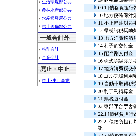
09 納税通知書等
生活環境部公共
09.1 [債務負
農林水産部公共
10 地方税確保対
水産振興局公共
11 不正軽油対策
県土整備部公共
12 県税納税奨励
一般会計外
13 地方消費税清
14 利子割交付金
特別会計
15 配当割交付金
企業会計
16 株式等譲渡所
廃止・中止
17 地方消費税交
18 ゴルフ場利用
廃止･中止事業
19 自動車取得税
20 利子割精算金
21 県税還付金
22 東部庁舎庁舎
22.1 [債務負
22.2 [債務負
託
22.3 [債務負