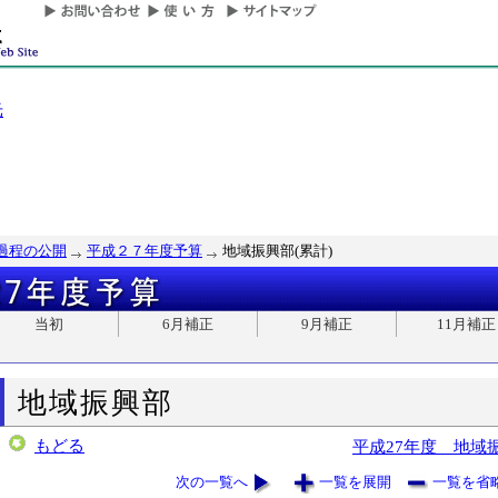
光
過程の公開
平成２７年度予算
地域振興部(累計)
当初
6月補正
9月補正
11月補正
地域振興部
もどる
平成27年度 地域
次の一覧へ
一覧を展開
一覧を省