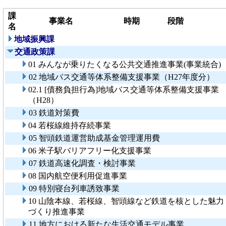
課
事業名
時期
段階
名
地域振興課
交通政策課
01 みんなが乗りたくなる公共交通推進事業(事業統合)
02 地域バス交通等体系整備支援事業（H27年度分）
02.1 [債務負担行為]地域バス交通等体系整備支援事業
（H28）
03 鉄道対策費
04 若桜線維持存続事業
05 智頭鉄道運営助成基金管理運用費
06 米子駅バリアフリー化支援事業
07 鉄道高速化調査・検討事業
08 国内航空便利用促進事業
09 特別寝台列車誘致事業
10 山陰本線、若桜線、智頭線など鉄道を核とした魅力
づくり推進事業
11 地方における新たな生活交通モデル事業