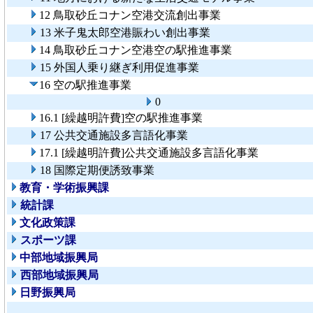
12 鳥取砂丘コナン空港交流創出事業
13 米子鬼太郎空港賑わい創出事業
14 鳥取砂丘コナン空港空の駅推進事業
15 外国人乗り継ぎ利用促進事業
16 空の駅推進事業
0
16.1 [繰越明許費]空の駅推進事業
17 公共交通施設多言語化事業
17.1 [繰越明許費]公共交通施設多言語化事業
18 国際定期便誘致事業
教育・学術振興課
統計課
文化政策課
スポーツ課
中部地域振興局
西部地域振興局
日野振興局