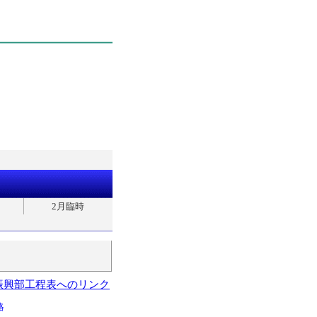
2月臨時
振興部工程表へのリンク
略