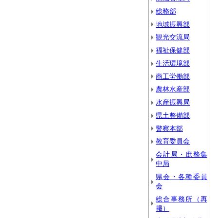
総務部
地域振興部
観光交流局
福祉保健部
生活環境部
商工労働部
農林水産部
水産振興局
県土整備部
警察本部
教育委員会
会計局・庶務集
中局
県会・各種委員
会
総合事務所（再
掲）