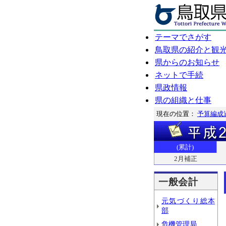
テーマでさがす
鳥取県の紹介と観
県からのお知らせ
ネットで手続
県政情報
県の組織と仕事
現在の位置：
予算編成
(累計)
2月補正
一般会計
元気づくり総本
部
危機管理局