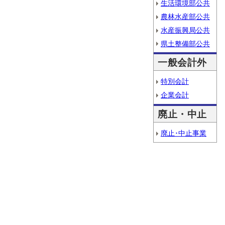
生活環境部公共
農林水産部公共
水産振興局公共
県土整備部公共
一般会計外
特別会計
企業会計
廃止・中止
廃止･中止事業