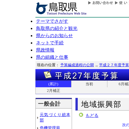
テーマでさがす
鳥取県の紹介と観光
県からのお知らせ
ネットで手続
県政情報
県の組織と仕事
現在の位置：
予算編成過程の公開
平成２７年度予算
(累計)
当初
6月補
2月補正
地域振興部
一般会計
元気づくり総本
もどる
部
次
危機管理局