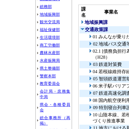
総務部
課
事業名
地域振興部
名
観光交流局
地域振興課
交通政策課
福祉保健部
01 みんなが乗
生活環境部
02 地域バス交
商工労働部
02.1 [債務負
農林水産部
（H28）
水産振興局
03 鉄道対策費
県土整備部
04 若桜線維持存
警察本部
05 智頭鉄道運
教育委員会
06 米子駅バリ
会計局・庶務集
07 鉄道高速化
中局
08 国内航空便利
県会・各種委員
09 特別寝台列
会
10 山陰本線、
総合事務所（再
づくり推進事
掲）
11 地方におけ