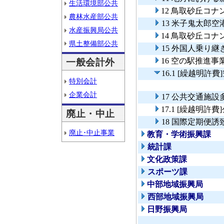
生活環境部公共
12 鳥取砂丘コ
農林水産部公共
13 米子鬼太郎
水産振興局公共
14 鳥取砂丘コ
県土整備部公共
15 外国人乗り
16 空の駅推進事
一般会計外
16.1 [繰越明許
特別会計
企業会計
17 公共交通施
17.1 [繰越明
廃止・中止
18 国際定期便誘
廃止･中止事業
教育・学術振興課
統計課
文化政策課
スポーツ課
中部地域振興局
西部地域振興局
日野振興局