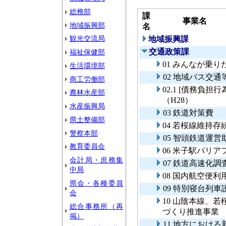
総務部
課
事業名
地域振興部
名
観光交流局
地域振興課
交通政策課
福祉保健部
01 みんなが乗
生活環境部
02 地域バス交
商工労働部
02.1 [債務負
農林水産部
（H28）
水産振興局
03 鉄道対策費
県土整備部
04 若桜線維持存
警察本部
05 智頭鉄道運
教育委員会
06 米子駅バリ
会計局・庶務集
07 鉄道高速化
中局
08 国内航空便利
県会・各種委員
09 特別寝台列
会
10 山陰本線、
総合事務所（再
づくり推進事
掲）
11 地方におけ