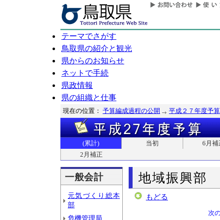
テーマでさがす
鳥取県の紹介と観光
県からのお知らせ
ネットで手続
県政情報
県の組織と仕事
現在の位置：
予算編成過程の公開
平成２７年度予算
(累計)
当初
6月補
2月補正
地域振興部
一般会計
元気づくり総本
もどる
部
次
危機管理局