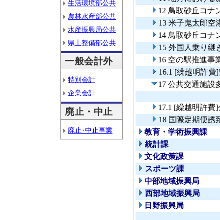
生活環境部公共
12 鳥取砂丘コ
農林水産部公共
13 米子鬼太郎
水産振興局公共
14 鳥取砂丘コ
県土整備部公共
15 外国人乗り
16 空の駅推進事
一般会計外
16.1 [繰越明許
特別会計
17 公共交通施
企業会計
17.1 [繰越明
廃止・中止
18 国際定期便誘
廃止･中止事業
教育・学術振興課
統計課
文化政策課
スポーツ課
中部地域振興局
西部地域振興局
日野振興局