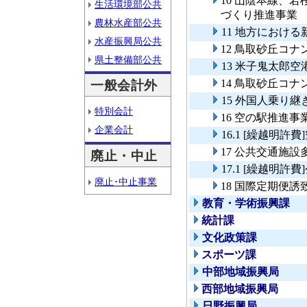
10 山陰本線、
生活環境部公共
づくり推進事
農林水産部公共
11 地方におけ
水産振興局公共
12 鳥取砂丘コ
県土整備部公共
13 米子鬼太郎
14 鳥取砂丘コ
一般会計外
15 外国人乗り
特別会計
16 空の駅推進事
企業会計
16.1 [繰越明許
17 公共交通施
廃止・中止
17.1 [繰越明
廃止･中止事業
18 国際定期便誘
教育・学術振興課
統計課
文化政策課
スポーツ課
中部地域振興局
西部地域振興局
日野振興局