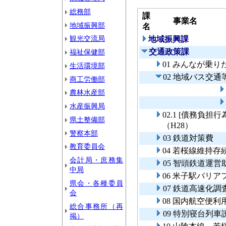
総務部
課
事業名
地域振興部
名
観光交流局
地域振興課
交通政策課
福祉保健部
01 みんなが乗
生活環境部
02 地域バス交
商工労働部
農林水産部
水産振興局
02.1 [債務負
県土整備部
（H28）
警察本部
03 鉄道対策費
教育委員会
04 若桜線維持存
会計局・庶務集
05 智頭鉄道運
中局
06 米子駅バリ
県会・各種委員
07 鉄道高速化
会
08 国内航空便利
総合事務所（再
09 特別寝台列
掲）