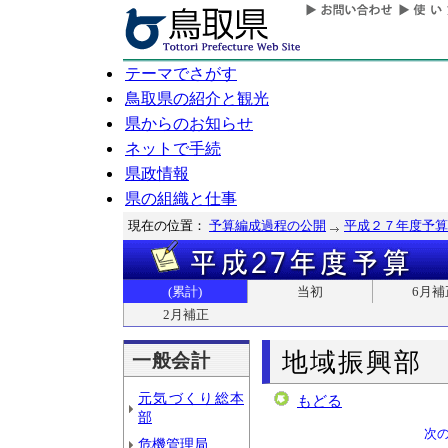
テーマでさがす
鳥取県の紹介と観光
県からのお知らせ
ネットで手続
県政情報
県の組織と仕事
現在の位置：
予算編成過程の公開
平成２７年度予算
(累計)
当初
6月補
2月補正
地域振興部
一般会計
元気づくり総本
もどる
部
次
危機管理局