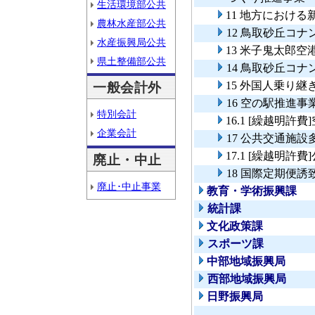
生活環境部公共
11 地方におけ
農林水産部公共
12 鳥取砂丘コ
水産振興局公共
13 米子鬼太郎
県土整備部公共
14 鳥取砂丘コ
15 外国人乗り
一般会計外
16 空の駅推進事
特別会計
16.1 [繰越明許
企業会計
17 公共交通施
17.1 [繰越明
廃止・中止
18 国際定期便誘
廃止･中止事業
教育・学術振興課
統計課
文化政策課
スポーツ課
中部地域振興局
西部地域振興局
日野振興局