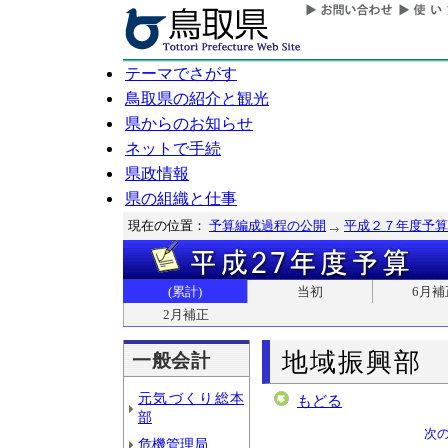
テーマでさがす
鳥取県の紹介と観光
県からのお知らせ
ネットで手続
県政情報
県の組織と仕事
現在の位置：
予算編成過程の公開
平成２７年度予算
(累計)
当初
6月補
2月補正
地域振興部
一般会計
元気づくり総本
もどる
部
次
危機管理局