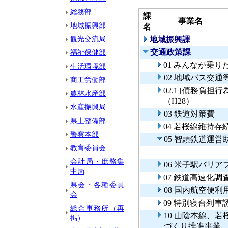
総務部
課
事業名
地域振興部
名
観光交流局
地域振興課
交通政策課
福祉保健部
01 みんなが乗
生活環境部
02 地域バス交
商工労働部
02.1 [債務負
農林水産部
（H28）
水産振興局
03 鉄道対策費
県土整備部
04 若桜線維持存
警察本部
05 智頭鉄道運
教育委員会
会計局・庶務集
06 米子駅バリ
中局
07 鉄道高速化
県会・各種委員
08 国内航空便利
会
09 特別寝台列
総合事務所（再
10 山陰本線、
掲）
づくり推進事