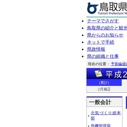
テーマでさがす
鳥取県の紹介と観
県からのお知らせ
ネットで手続
県政情報
県の組織と仕事
現在の位置：
予算編成
(累計)
2月補正
一般会計
元気づくり総本
部
危機管理局