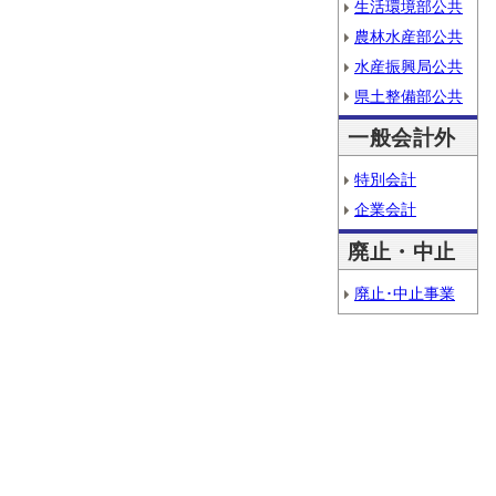
生活環境部公共
農林水産部公共
水産振興局公共
県土整備部公共
一般会計外
特別会計
企業会計
廃止・中止
廃止･中止事業