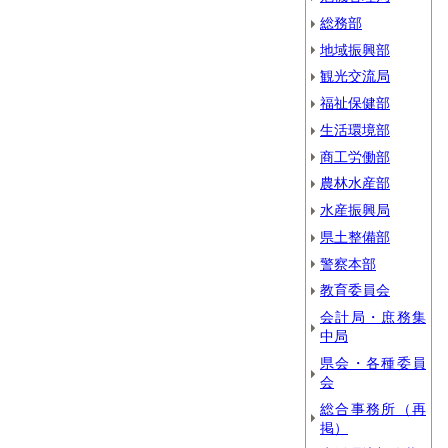
総務部
地域振興部
観光交流局
福祉保健部
生活環境部
商工労働部
農林水産部
水産振興局
県土整備部
警察本部
教育委員会
会計局・庶務集
中局
県会・各種委員
会
総合事務所（再
掲）