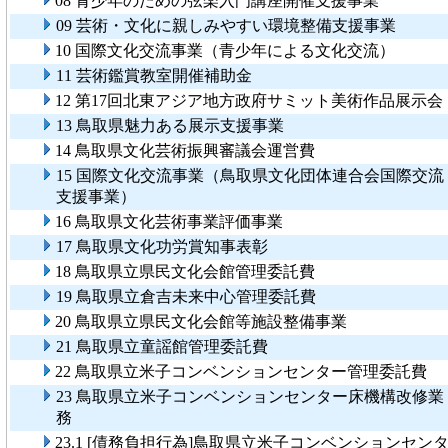
08 青少年のための弦楽入門講座開催支援事業
09 芸術・文化に親しみやすい環境整備支援事業
10 国際文化交流事業（青少年による文化交流）
11 芸術鑑賞教室開催補助金
12 第17回北東アジア地方政府サミット美術作品展示会
13 鳥取県魅力ある展示支援事業
14 鳥取県文化芸術振興審議会運営費
15 国際文化交流事業（鳥取県文化団体連合会国際交流
支援事業）
16 鳥取県文化芸術事業評価事業
17 鳥取県文化功労賞知事表彰
18 鳥取県立県民文化会館管理委託費
19 鳥取県立倉吉未来中心管理委託費
20 鳥取県立県民文化会館等施設整備事業
21 鳥取県立童謡館管理委託費
22 鳥取県立米子コンベンションセンター管理委託費
23 鳥取県立米子コンベンションセンター床機構改修業
務
23.1 [債務負担行為]鳥取県立米子コンベンションセン