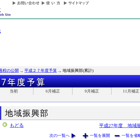
光
過程の公開
平成２７年度予算
地域振興部(累計)
当初
6月補正
9月補正
11月補正
地域振興部
もどる
平成27年度 地域
次の一覧へ
一覧を展開
一覧を省