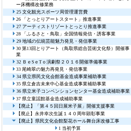
ー床機構改修業務
25 文化観光スポーツ局管理運営費
26 「とっとりアートスタート」推進事業
27 アーティストリゾートとっとり推進事業
28 「ふるさと・鳥取」全国情報発信・誘客事業
29 地域の伝統芸能魅力発見・発信事業
30 第13回とりアート（鳥取県総合芸術文化祭）開催事
業
32 ＢｅSｅTｏ演劇祭２０１６開催準備事業
33 尾崎翠の魅力再発見・発信事業
34 県立県民文化会館基金造成事業補助事業
35 県立倉吉未来中心基金造成事業補助事業
36 県立米子コンベンションセンター基金造成補助事業
37 県立童謡館基金造成補助事業
【廃止】「第４５回日展米子展」開催支援事業
【廃止】永井幸次生誕１４０周年顕彰事業
【廃止】県民文化会館梨花ホール舞台床改修工事
1 当初予算