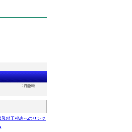
2月臨時
振興部工程表へのリンク
略