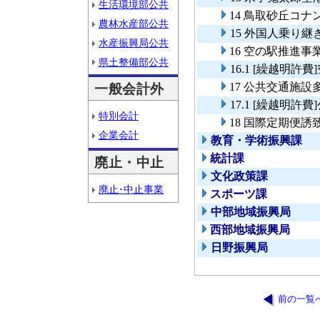
生活環境部公共
14 鳥取砂丘コ
農林水産部公共
15 外国人乗り
水産振興局公共
16 空の駅推進事
県土整備部公共
16.1 [繰越明許
17 公共交通施
一般会計外
17.1 [繰越明
特別会計
18 国際定期便誘
企業会計
教育・学術振興課
統計課
廃止・中止
文化政策課
廃止･中止事業
スポーツ課
中部地域振興局
西部地域振興局
日野振興局
前の一覧