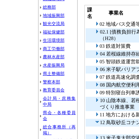
総務部
課
事業名
地域振興部
名
観光交流局
02 地域バス交
02.1 [債務負
福祉保健部
（H28）
生活環境部
03 鉄道対策費
商工労働部
04 若桜線維持存
農林水産部
05 智頭鉄道運
水産振興局
06 米子駅バリ
県土整備部
07 鉄道高速化
警察本部
08 国内航空便利
教育委員会
09 特別寝台列
会計局・庶務集
10 山陰本線、
中局
づくり推進事
県会・各種委員
11 地方におけ
会
12 鳥取砂丘コ
総合事務所（再
掲）
13 米子鬼太郎