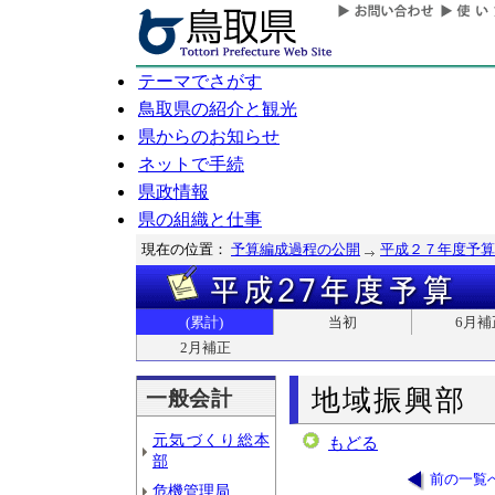
テーマでさがす
鳥取県の紹介と観光
県からのお知らせ
ネットで手続
県政情報
県の組織と仕事
現在の位置：
予算編成過程の公開
平成２７年度予算
(累計)
当初
6月補
2月補正
地域振興部
一般会計
元気づくり総本
もどる
部
前の一覧
危機管理局