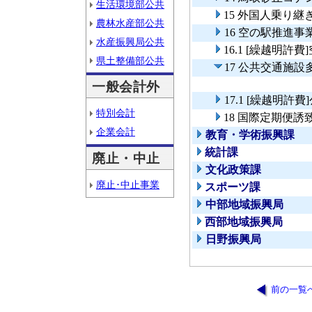
生活環境部公共
15 外国人乗り
農林水産部公共
16 空の駅推進事
水産振興局公共
16.1 [繰越明許
県土整備部公共
17 公共交通施
一般会計外
17.1 [繰越明
特別会計
18 国際定期便誘
企業会計
教育・学術振興課
統計課
廃止・中止
文化政策課
廃止･中止事業
スポーツ課
中部地域振興局
西部地域振興局
日野振興局
前の一覧