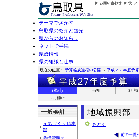
テーマでさがす
鳥取県の紹介と観光
県からのお知らせ
ネットで手続
県政情報
県の組織と仕事
現在の位置：
予算編成過程の公開
平成２７年度予算
(累計)
当初
6月補
2月補正
地域振興部
一般会計
元気づくり総本
もどる
部
前の一覧
危機管理局