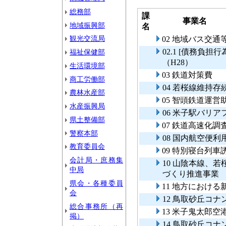
総務部
課
事業名
地域振興部
名
観光交流局
02 地域バス交
02.1 [債務負
福祉保健部
（H28）
生活環境部
03 鉄道対策費
商工労働部
04 若桜線維持存
農林水産部
05 智頭鉄道運
水産振興局
06 米子駅バリ
県土整備部
07 鉄道高速化
警察本部
08 国内航空便利
教育委員会
09 特別寝台列
会計局・庶務集
10 山陰本線、
中局
づくり推進事
県会・各種委員
11 地方におけ
会
12 鳥取砂丘コ
総合事務所（再
13 米子鬼太郎
掲）
14 鳥取砂丘コ