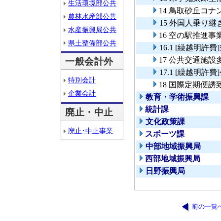
生活環境部公共
14 鳥取砂丘コ
農林水産部公共
15 外国人乗り
水産振興局公共
16 空の駅推進事
県土整備部公共
16.1 [繰越明許
17 公共交通施
一般会計外
17.1 [繰越明
特別会計
18 国際定期便誘
企業会計
教育・学術振興課
統計課
廃止・中止
文化政策課
廃止･中止事業
スポーツ課
中部地域振興局
西部地域振興局
日野振興局
前の一覧