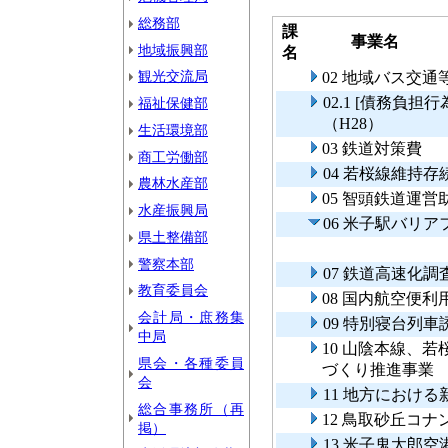
総務部
課
事業名
地域振興部
名
観光交流局
02 地域バス交
02.1 [債務負
福祉保健部
（H28）
生活環境部
03 鉄道対策費
商工労働部
04 若桜線維持存
農林水産部
05 智頭鉄道運
水産振興局
06 米子駅バリ
県土整備部
警察本部
07 鉄道高速化
教育委員会
08 国内航空便利
会計局・庶務集
09 特別寝台列
中局
10 山陰本線、
県会・各種委員
づくり推進事
会
11 地方におけ
総合事務所（再
12 鳥取砂丘コ
掲）
13 米子鬼太郎