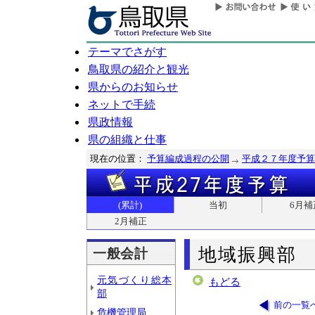
テーマでさがす
鳥取県の紹介と観光
県からのお知らせ
ネットで手続
県政情報
県の組織と仕事
現在の位置：
予算編成過程の公開
平成２７年度予算
(累計)
当初
6月補
2月補正
地域振興部
一般会計
元気づくり総本
もどる
部
前の一覧
危機管理局