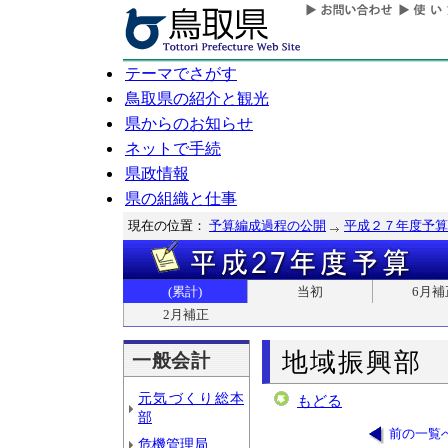
テーマでさがす
鳥取県の紹介と観光
県からのお知らせ
ネットで手続
県政情報
県の組織と仕事
現在の位置：
予算編成過程の公開
平成２７年度予算
(累計)
当初
6月補
2月補正
地域振興部
一般会計
元気づくり総本
もどる
部
前の一覧
危機管理局