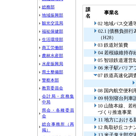
総務部
課
事業名
地域振興部
名
観光交流局
02 地域バス交
02.1 [債務負
福祉保健部
（H28）
生活環境部
03 鉄道対策費
商工労働部
04 若桜線維持存
農林水産部
05 智頭鉄道運
水産振興局
06 米子駅バリ
県土整備部
07 鉄道高速化
警察本部
教育委員会
08 国内航空便利
会計局・庶務集
09 特別寝台列
中局
10 山陰本線、
県会・各種委員
づくり推進事
会
11 地方におけ
総合事務所（再
12 鳥取砂丘コ
掲）
13 米子鬼太郎