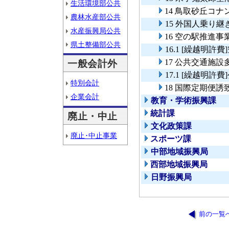
生活環境部公共
14 鳥取砂丘コ
農林水産部公共
15 外国人乗り
水産振興局公共
16 空の駅推進事
県土整備部公共
16.1 [繰越明許
17 公共交通施
一般会計外
17.1 [繰越明
特別会計
18 国際定期便誘
企業会計
教育・学術振興課
統計課
廃止・中止
文化政策課
廃止･中止事業
スポーツ課
中部地域振興局
西部地域振興局
日野振興局
前の一覧