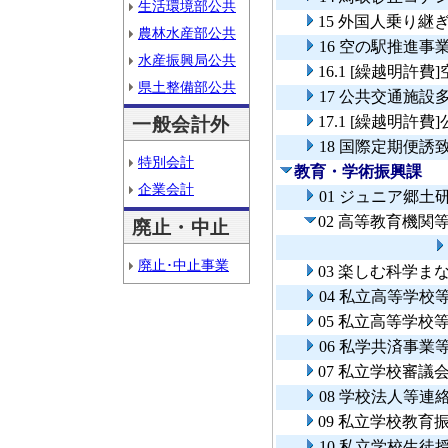
生活環境部公共
15 外国人乗り継
農林水産部公共
16 空の駅推進事
水産振興局公共
16.1 [繰越明許
県土整備部公共
17 公共交通施設
17.1 [繰越明
一般会計外
18 国際定期便誘
特別会計
教育・学術振興課
企業会計
01 ジュニア郷土
02 高等教育機関
廃止・中止
廃止･中止事業
03 楽しむ科学ま
04 私立高等学
05 私立高等学校
06 私学共済事業
07 私立学校審議
08 学校法人等連
09 私立学校教育
10 私立学校生