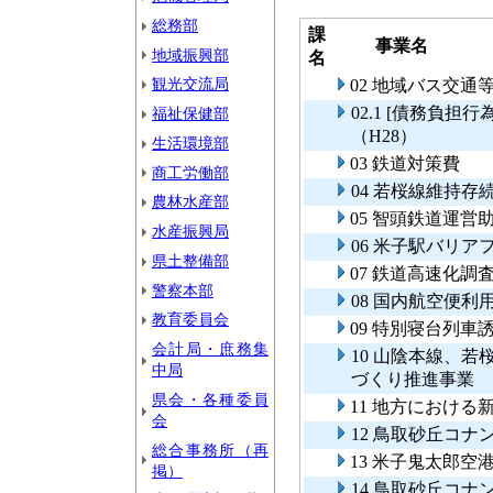
総務部
課
事業名
地域振興部
名
観光交流局
02 地域バス交通
02.1 [債務負
福祉保健部
（H28）
生活環境部
03 鉄道対策費
商工労働部
04 若桜線維持存
農林水産部
05 智頭鉄道運営
水産振興局
06 米子駅バリ
県土整備部
07 鉄道高速化調
警察本部
08 国内航空便利
教育委員会
09 特別寝台列
会計局・庶務集
10 山陰本線、
中局
づくり推進事業
県会・各種委員
11 地方におけ
会
12 鳥取砂丘コ
総合事務所（再
13 米子鬼太郎空
掲）
14 鳥取砂丘コ