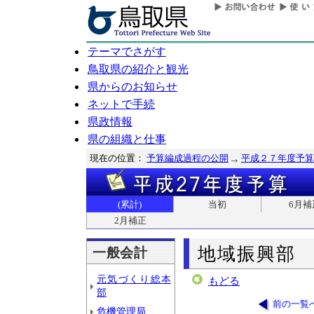
テーマでさがす
鳥取県の紹介と観光
県からのお知らせ
ネットで手続
県政情報
県の組織と仕事
現在の位置：
予算編成過程の公開
平成２７年度予算
(累計)
当初
6月補
2月補正
地域振興部
一般会計
元気づくり総本
もどる
部
前の一覧
危機管理局