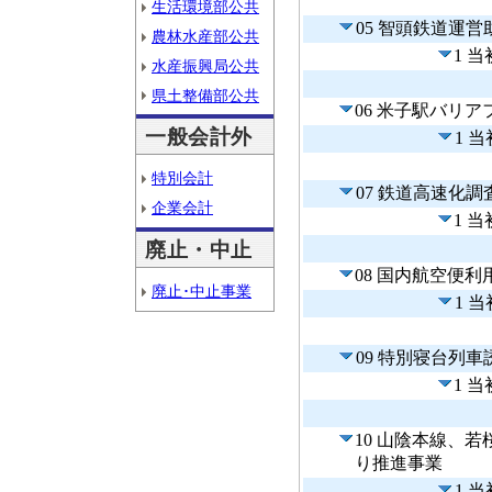
生活環境部公共
05 智頭鉄道運
農林水産部公共
1 
水産振興局公共
県土整備部公共
06 米子駅バリ
一般会計外
1 
特別会計
07 鉄道高速化
企業会計
1 
廃止・中止
08 国内航空便
廃止･中止事業
1 
09 特別寝台列
1 
10 山陰本線、
り推進事業
1 