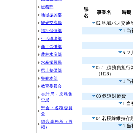
総務部
課
事業名
時期
地域振興部
名
観光交流局
02 地域バス交
1 
福祉保健部
生活環境部
商工労働部
5 
農林水産部
水産振興局
02.1 [債務負
県土整備部
（H28）
警察本部
1 
教育委員会
会計局・庶務集
03 鉄道対策費
中局
1 
県会・各種委員
会
04 若桜線維持存
総合事務所（再
1 
掲）