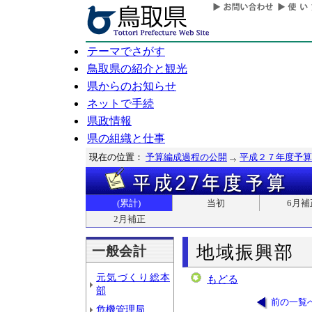
テーマでさがす
鳥取県の紹介と観光
県からのお知らせ
ネットで手続
県政情報
県の組織と仕事
現在の位置：
予算編成過程の公開
平成２７年度予算
(累計)
当初
6月補
2月補正
地域振興部
一般会計
元気づくり総本
もどる
部
前の一覧
危機管理局