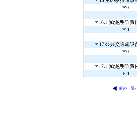
16 空の駅推進事
0
16.1 [繰越明許
0
17 公共交通施
0
17.1 [繰越明
0
前の一覧