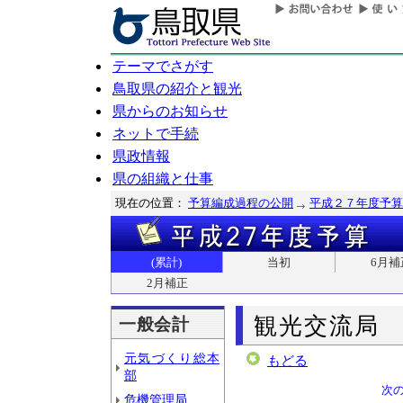
テーマでさがす
鳥取県の紹介と観光
県からのお知らせ
ネットで手続
県政情報
県の組織と仕事
現在の位置：
予算編成過程の公開
平成２７年度予算
(累計)
当初
6月補
2月補正
観光交流局
一般会計
元気づくり総本
もどる
部
次
危機管理局