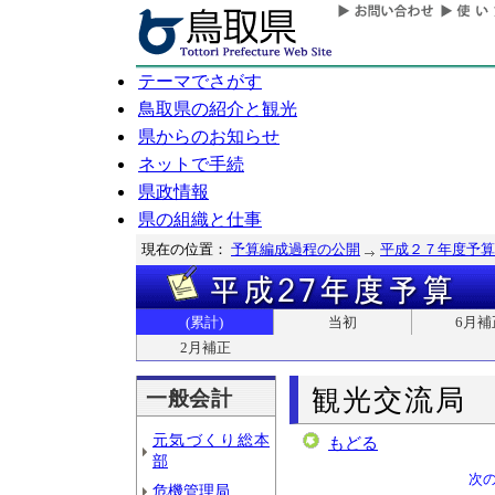
テーマでさがす
鳥取県の紹介と観光
県からのお知らせ
ネットで手続
県政情報
県の組織と仕事
現在の位置：
予算編成過程の公開
平成２７年度予算
(累計)
当初
6月補
2月補正
観光交流局
一般会計
元気づくり総本
もどる
部
次
危機管理局