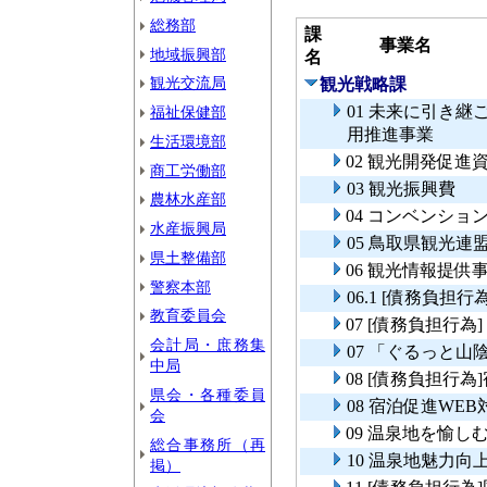
総務部
課
事業名
地域振興部
名
観光交流局
観光戦略課
01 未来に引き
福祉保健部
用推進事業
生活環境部
02 観光開発促進
商工労働部
03 観光振興費
農林水産部
04 コンベンショ
水産振興局
05 鳥取県観光連
県土整備部
06 観光情報提供
警察本部
06.1 [債務負担
教育委員会
07 [債務負担行
会計局・庶務集
07 「ぐるっと
中局
08 [債務負担行
県会・各種委員
08 宿泊促進WE
会
09 温泉地を愉
総合事務所（再
10 温泉地魅力向
掲）