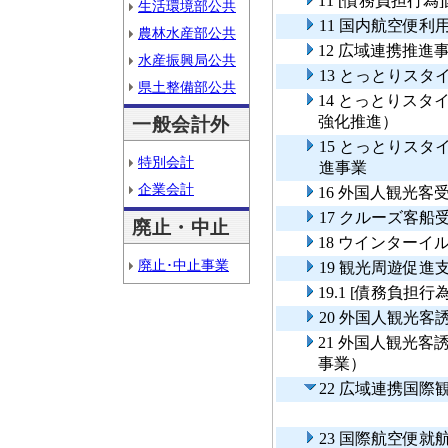
11 [債務負担行
生活環境部公共
11 国内航空便利
農林水産部公共
12 広域連携推進
水産振興局公共
13 とっとりス
県土整備部公共
14 とっとりス
強化推進）
一般会計外
15 とっとりス
特別会計
進事業
企業会計
16 外国人観光
17 クルーズ客船
廃止・中止
18 ウインター
廃止･中止事業
19 観光周遊促進
19.1 [債務負担
20 外国人観光客
21 外国人観光
事業）
22 広域連携国際
23 国際航空便就