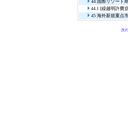
44 国際リゾー
44.1 [繰越明
45 海外新規重
次