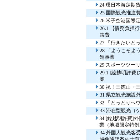
24 環日本海定
25 国際観光推進
26 米子空港国
26.1 【債務負
策費
27 「行きたい
28 「ようこそ
進事業
29 スポーツツー
29.1 [繰越明
業
30 祝！三徳山
31 県立観光施
32 「とっとり
33 滞在型観光
34 [繰越明許費
業（地域限定特例
34 外国人観光
特例通訳案内士育