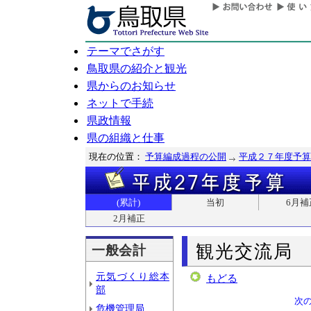
テーマでさがす
鳥取県の紹介と観光
県からのお知らせ
ネットで手続
県政情報
県の組織と仕事
現在の位置：
予算編成過程の公開
平成２７年度予算
(累計)
当初
6月補
2月補正
観光交流局
一般会計
元気づくり総本
もどる
部
次
危機管理局