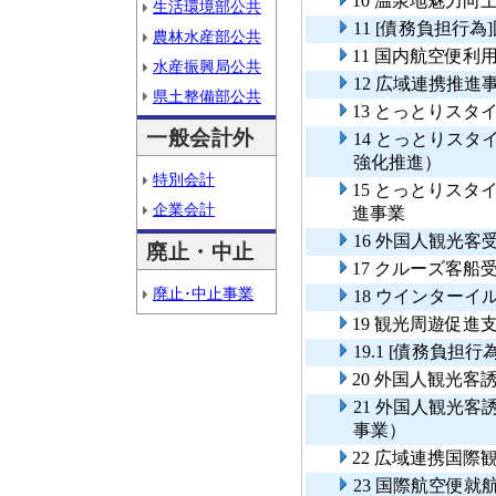
10 温泉地魅力向
生活環境部公共
11 [債務負担行
農林水産部公共
11 国内航空便利
水産振興局公共
12 広域連携推進
県土整備部公共
13 とっとりス
一般会計外
14 とっとりス
強化推進）
特別会計
15 とっとりスタ
企業会計
進事業
16 外国人観光
廃止・中止
17 クルーズ客船
廃止･中止事業
18 ウインター
19 観光周遊促進
19.1 [債務負
20 外国人観光客
21 外国人観光
事業）
22 広域連携国際
23 国際航空便就