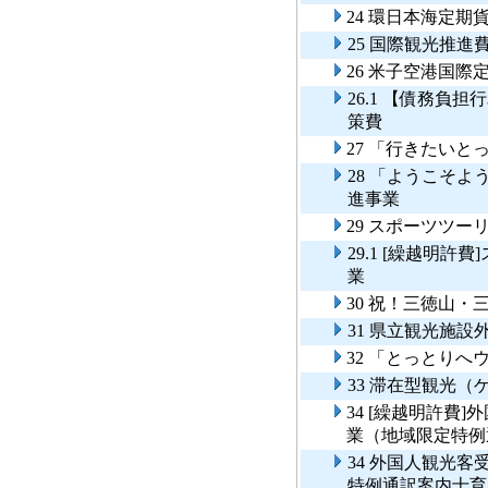
24 環日本海定
25 国際観光推進
26 米子空港国
26.1 【債務負
策費
27 「行きたい
28 「ようこそ
進事業
29 スポーツツー
29.1 [繰越明
業
30 祝！三徳山
31 県立観光施
32 「とっとり
33 滞在型観光
34 [繰越明許費
業（地域限定特例
34 外国人観光
特例通訳案内士育