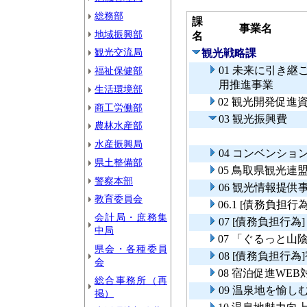
総務部
課
事業名
地域振興部
名
観光交流局
観光戦略課
01 未来に引き
福祉保健部
用推進事業
生活環境部
02 観光開発促進
商工労働部
03 観光振興費
農林水産部
水産振興局
04 コンベンショ
県土整備部
05 鳥取県観光連
警察本部
06 観光情報提供
教育委員会
06.1 [債務負担
会計局・庶務集
07 [債務負担行
中局
07 「ぐるっと山
県会・各種委員
08 [債務負担行
会
08 宿泊促進WE
総合事務所（再
09 温泉地を愉
掲）