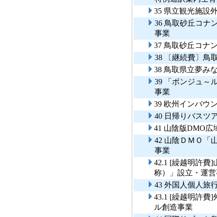
35 県立観光施設
36 鳥取砂丘コ
事業
37 鳥取砂丘コ
38 〔継続費〕
38 鳥取県立夢
39 「ボンジュ
事業
39 欧州インバ
40 日帰りバス
41 山陰版DMO
42 山陰ＤＭＯ
事業
42.1 [繰越明
称）」設立・運
43 外国人個人旅
43.1 [繰越明許
ル創造事業