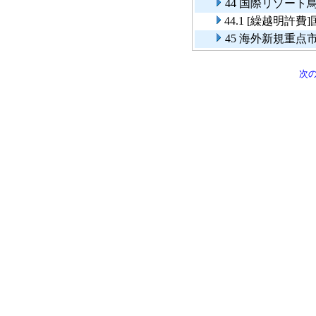
44 国際リゾー
44.1 [繰越明
45 海外新規重
次