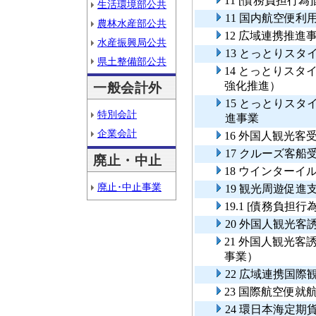
11 [債務負担行
生活環境部公共
11 国内航空便利
農林水産部公共
12 広域連携推進
水産振興局公共
13 とっとりス
県土整備部公共
14 とっとりス
強化推進）
一般会計外
15 とっとりス
特別会計
進事業
企業会計
16 外国人観光
17 クルーズ客船
廃止・中止
18 ウインター
廃止･中止事業
19 観光周遊促進
19.1 [債務負担
20 外国人観光客
21 外国人観光
事業）
22 広域連携国際
23 国際航空便就
24 環日本海定