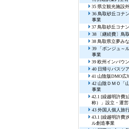
35 県立観光施設
36 鳥取砂丘コ
事業
37 鳥取砂丘コ
38 〔継続費〕
38 鳥取県立夢
39 「ボンジュ
事業
39 欧州インバ
40 日帰りバス
41 山陰版DMO
42 山陰ＤＭＯ
事業
42.1 [繰越明
称）」設立・運
43 外国人個人旅
43.1 [繰越明許
ル創造事業