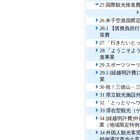
25 国際観光推進
26 米子空港国
26.1 【債務負
策費
27 「行きたい
28 「ようこそ
進事業
29 スポーツツー
29.1 [繰越明
業
30 祝！三徳山
31 県立観光施
32 「とっとり
33 滞在型観光
34 [繰越明許費
業（地域限定特例
34 外国人観光
特例通訳案内士育