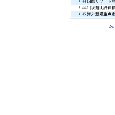
44 国際リゾー
44.1 [繰越明
45 海外新規重
次