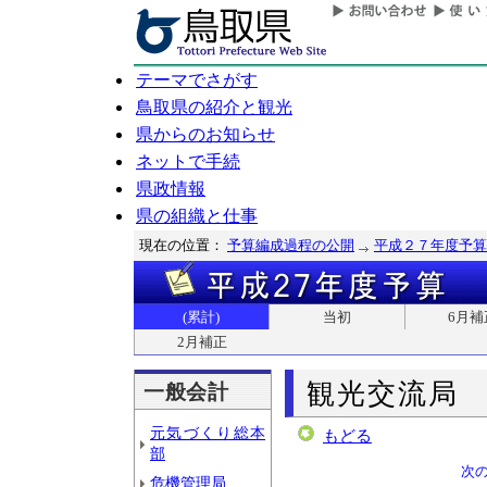
テーマでさがす
鳥取県の紹介と観光
県からのお知らせ
ネットで手続
県政情報
県の組織と仕事
現在の位置：
予算編成過程の公開
平成２７年度予算
(累計)
当初
6月補
2月補正
観光交流局
一般会計
元気づくり総本
もどる
部
次
危機管理局