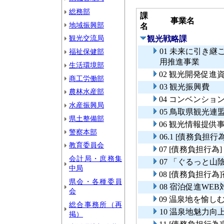
総務部
課
事業名
地域振興部
名
観光交流局
観光戦略課
01 未来に引き
福祉保健部
用推進事業
生活環境部
02 観光開発促進
商工労働部
03 観光振興費
農林水産部
04 コンベンショ
水産振興局
05 鳥取県観光連
県土整備部
06 観光情報提供
警察本部
06.1 [債務負担
教育委員会
07 [債務負担行
会計局・庶務集
07 「ぐるっと
中局
08 [債務負担行
県会・各種委員
08 宿泊促進WE
会
09 温泉地を愉
総合事務所（再
10 温泉地魅力向
掲）