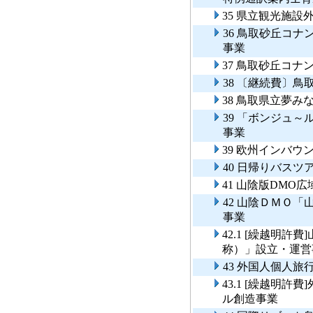
35 県立観光施設
36 鳥取砂丘コ
事業
37 鳥取砂丘コ
38 〔継続費〕
38 鳥取県立夢
39 「ボンジュ
事業
39 欧州インバ
40 日帰りバス
41 山陰版DMO
42 山陰ＤＭＯ
事業
42.1 [繰越明
称）」設立・運
43 外国人個人旅
43.1 [繰越明許
ル創造事業