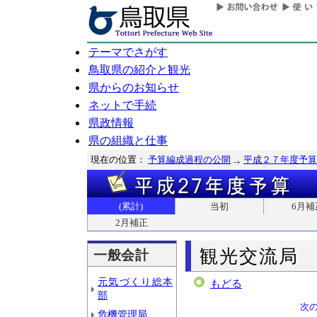
テーマでさがす
鳥取県の紹介と観光
県からのお知らせ
ネットで手続
県政情報
県の組織と仕事
現在の位置：
予算編成過程の公開
平成２７年度予算
(累計)
当初
6月補
2月補正
観光交流局
一般会計
元気づくり総本
もどる
部
次
危機管理局