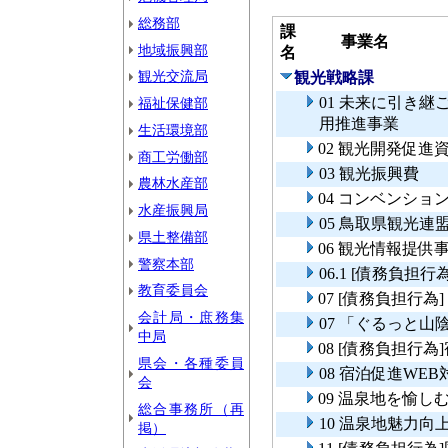
総務部
課
事業名
地域振興部
名
観光交流局
観光戦略課
01 未来に引き
福祉保健部
用推進事業
生活環境部
02 観光開発促進
商工労働部
03 観光振興費
農林水産部
04 コンベンショ
水産振興局
05 鳥取県観光連
県土整備部
06 観光情報提供
警察本部
06.1 [債務負担
教育委員会
07 [債務負担行
会計局・庶務集
07 「ぐるっと
中局
08 [債務負担行
県会・各種委員
08 宿泊促進WE
会
09 温泉地を愉
総合事務所（再
10 温泉地魅力向
掲）