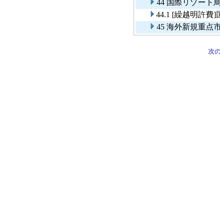
44 国際リゾー
44.1 [繰越明
45 海外新規重
次