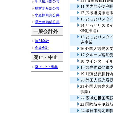
11 [債務負担行
生活環境部公共
11 国内航空便利
農林水産部公共
12 広域連携推進
水産振興局公共
13 とっとりス
県土整備部公共
14 とっとりス
強化推進）
一般会計外
15 とっとりス
特別会計
進事業
企業会計
16 外国人観光
17 クルーズ客船
廃止・中止
18 ウインター
廃止･中止事業
19 観光周遊促進
19.1 [債務負担
20 外国人観光客
21 外国人観光
事業）
22 広域連携国際
23 国際航空便就
24 環日本海定