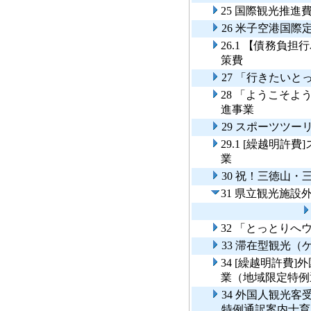
25 国際観光推進
26 米子空港国
26.1 【債務負
策費
27 「行きたい
28 「ようこそ
進事業
29 スポーツツー
29.1 [繰越明
業
30 祝！三徳山
31 県立観光施
32 「とっとり
33 滞在型観光
34 [繰越明許費
業（地域限定特例
34 外国人観光
特例通訳案内士育