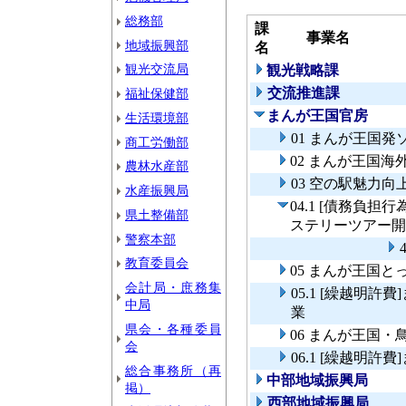
総務部
課
事業名
地域振興部
名
観光交流局
観光戦略課
交流推進課
福祉保健部
まんが王国官房
生活環境部
01 まんが王国
商工労働部
02 まんが王国
農林水産部
03 空の駅魅力向
水産振興局
04.1 [債務負
県土整備部
ステリーツアー開
警察本部
教育委員会
05 まんが王国
会計局・庶務集
05.1 [繰越明
中局
業
県会・各種委員
06 まんが王国
会
06.1 [繰越明
総合事務所（再
中部地域振興局
掲）
西部地域振興局