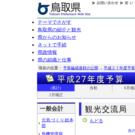
テーマでさがす
鳥取県の紹介と観光
県からのお知らせ
ネットで手続
県政情報
県の組織と仕事
現在の位置：
予算編成過程の公開
平成２７年度予算
(累計)
当初
6月補
2月補正
観光交流局
一般会計
元気づくり総本
もどる
部
次
危機管理局