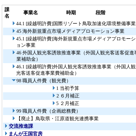
課
事業名
時期
段階
名
44.1 [繰越明許費]国際リゾート鳥取加速化環境整備事業
45 海外新規重点市場メディアプロモーション事業
45.1 [繰越明許費]海外新規重点市場メディアプロモーシ
ョン事業
46 外国人観光客誘致推進事業（外国人観光客送客促進
業補助金）
46.1 [繰越明許費]外国人観光客誘致推進事業（外国人観
光客送客促進事業費補助金）
98 職員人件費（観光費）
1 当初予算
2 ６月補正
5 ２月補正
99 職員人件費（企画総務費）
【廃止】鳥取県・江原道観光連携事業
交流推進課
まんが王国官房