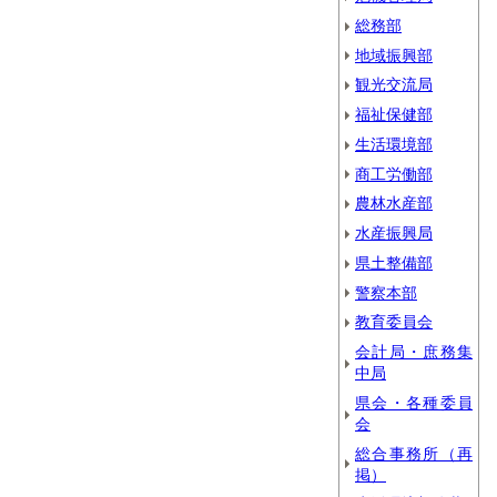
総務部
地域振興部
観光交流局
福祉保健部
生活環境部
商工労働部
農林水産部
水産振興局
県土整備部
警察本部
教育委員会
会計局・庶務集
中局
県会・各種委員
会
総合事務所（再
掲）