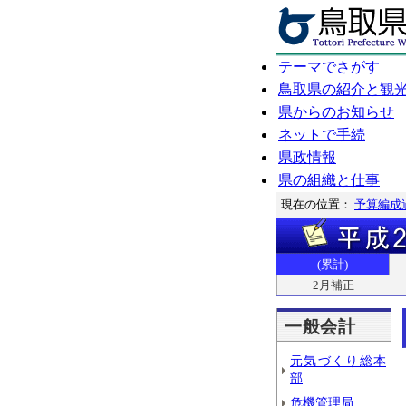
テーマでさがす
鳥取県の紹介と観
県からのお知らせ
ネットで手続
県政情報
県の組織と仕事
現在の位置：
予算編成
(累計)
2月補正
一般会計
元気づくり総本
部
危機管理局