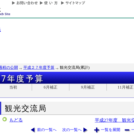
光
過程の公開
平成２７年度予算
観光交流局(累計)
当初
6月補正
9月補正
11月補正
観光交流局
もどる
平成27年度 観光
前の一覧へ
次の一覧へ
一覧を展開