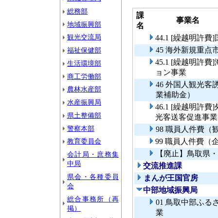
総務部
課
事業名
地域振興部
名
観光交流局
44.1 [繰越明
45 海外新規重
福祉保健部
45.1 [繰越明
生活環境部
ョン事業
商工労働部
46 外国人観光
農林水産部
業補助金）
水産振興局
46.1 [繰越明
県土整備部
光客送客促進事業
警察本部
98 職員人件費（
教育委員会
99 職員人件費（
【廃止】鳥取県・
会計局・庶務集
中局
交流推進課
県会・各種委員
まんが王国官房
会
中部地域振興局
総合事務所（再
01 鳥取中部ふ
掲）
業