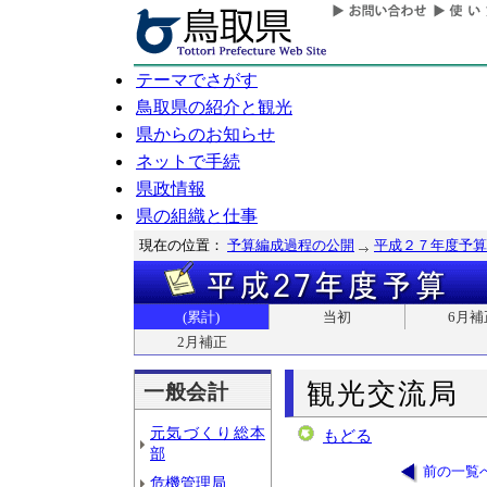
テーマでさがす
鳥取県の紹介と観光
県からのお知らせ
ネットで手続
県政情報
県の組織と仕事
現在の位置：
予算編成過程の公開
平成２７年度予算
(累計)
当初
6月補
2月補正
観光交流局
一般会計
元気づくり総本
もどる
部
前の一覧
危機管理局