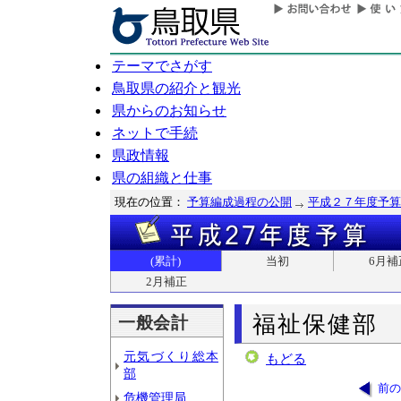
テーマでさがす
鳥取県の紹介と観光
県からのお知らせ
ネットで手続
県政情報
県の組織と仕事
現在の位置：
予算編成過程の公開
平成２７年度予算
(累計)
当初
6月補
2月補正
福祉保健部
一般会計
元気づくり総本
もどる
部
前の
危機管理局