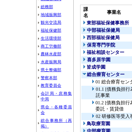
総務部
課
事業名
地域振興部
名
観光交流局
東部福祉保健事務所
中部福祉保健局
福祉保健部
西部福祉保健局
生活環境部
保育専門学院
商工労働部
福祉相談センター
農林水産部
喜多原学園
水産振興局
皆成学園
県土整備部
総合療育センター
警察本部
01 総合療育セン
教育委員会
01.1 [債務負
会計局・庶務集
託事業
中局
01.2 [債務負
県会・各種委員
委託・賃貸借
会
02 研修医等受入
総合事務所（再
鳥取療育園
掲）
中部療育園