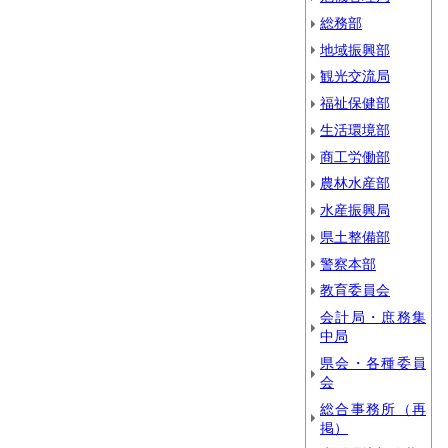
総務部
地域振興部
観光交流局
福祉保健部
生活環境部
商工労働部
農林水産部
水産振興局
県土整備部
警察本部
教育委員会
会計局・庶務集
中局
県会・各種委員
会
総合事務所（再
掲）