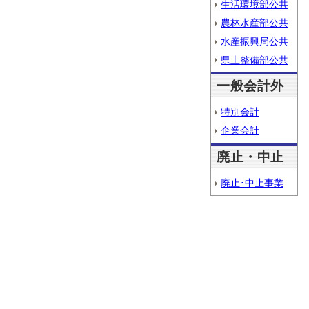
生活環境部公共
農林水産部公共
水産振興局公共
県土整備部公共
一般会計外
特別会計
企業会計
廃止・中止
廃止･中止事業