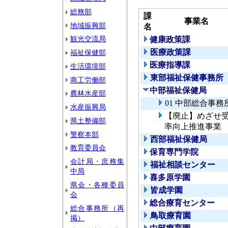
総務部
課
事業名
地域振興部
名
観光交流局
健康政策課
医療政策課
福祉保健部
医療指導課
生活環境部
東部福祉保健事務所
商工労働部
中部福祉保健局
農林水産部
01 中部総合事
水産振興局
【廃止】めざせ
県土整備部
率向上推進事業
警察本部
西部福祉保健局
教育委員会
保育専門学院
会計局・庶務集
福祉相談センター
中局
喜多原学園
県会・各種委員
皆成学園
会
総合療育センター
総合事務所（再
鳥取療育園
掲）