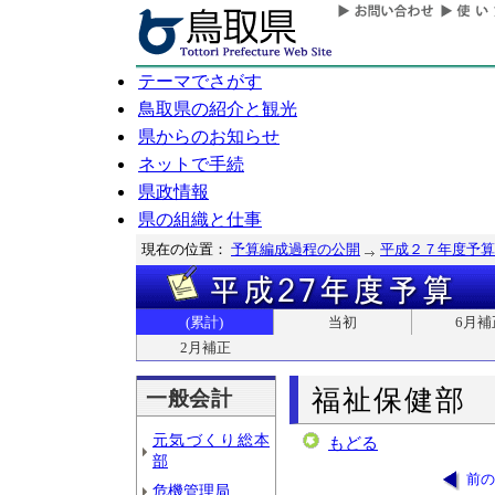
テーマでさがす
鳥取県の紹介と観光
県からのお知らせ
ネットで手続
県政情報
県の組織と仕事
現在の位置：
予算編成過程の公開
平成２７年度予算
(累計)
当初
6月補
2月補正
福祉保健部
一般会計
元気づくり総本
もどる
部
前の
危機管理局