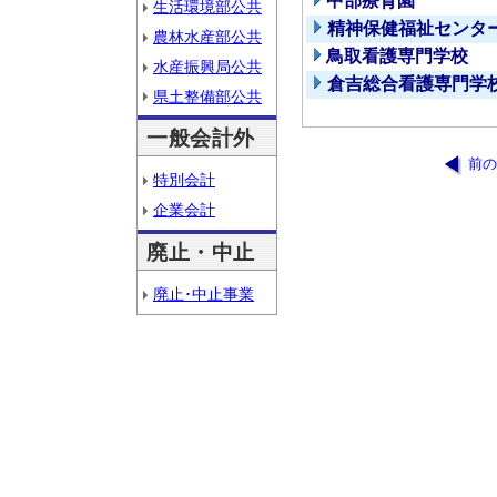
中部療育園
生活環境部公共
精神保健福祉センタ
農林水産部公共
鳥取看護専門学校
水産振興局公共
倉吉総合看護専門学
県土整備部公共
一般会計外
前の
特別会計
企業会計
廃止・中止
廃止･中止事業