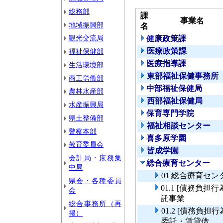
総務部
課
事業名
地域振興部
名
観光交流局
健康政策課
医療政策課
福祉保健部
医療指導課
生活環境部
東部福祉保健事務所
商工労働部
中部福祉保健局
農林水産部
西部福祉保健局
水産振興局
保育専門学院
県土整備部
福祉相談センター
警察本部
喜多原学園
教育委員会
皆成学園
会計局・庶務集
総合療育センター
中局
01 総合療育セン
県会・各種委員
01.1 [債務負
会
託事業
総合事務所（再
01.2 [債務負
掲）
委託・賃貸借