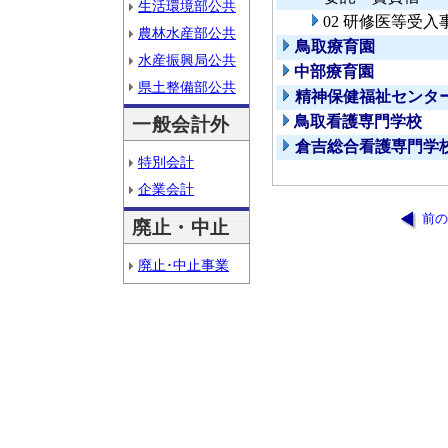
生活環境部公共
02 研修医等受入
農林水産部公共
鳥取療育園
水産振興局公共
中部療育園
県土整備部公共
精神保健福祉センタ
鳥取看護専門学校
一般会計外
倉吉総合看護専門学
特別会計
企業会計
前の
廃止・中止
廃止･中止事業