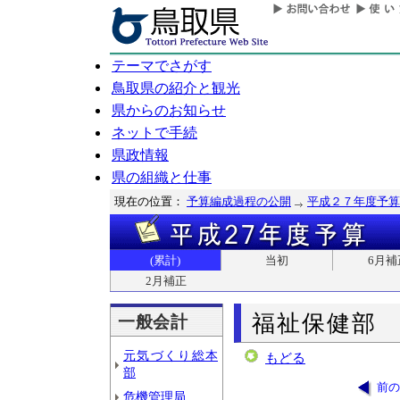
テーマでさがす
鳥取県の紹介と観光
県からのお知らせ
ネットで手続
県政情報
県の組織と仕事
現在の位置：
予算編成過程の公開
平成２７年度予算
(累計)
当初
6月補
2月補正
福祉保健部
一般会計
元気づくり総本
もどる
部
前の
危機管理局