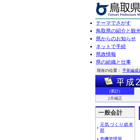
テーマでさがす
鳥取県の紹介と観
県からのお知らせ
ネットで手続
県政情報
県の組織と仕事
現在の位置：
予算編成
(累計)
2月補正
一般会計
元気づくり総本
部
危機管理局