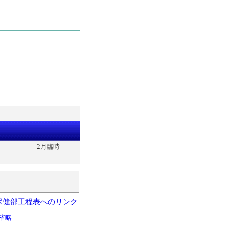
2月臨時
保健部工程表へのリンク
省略