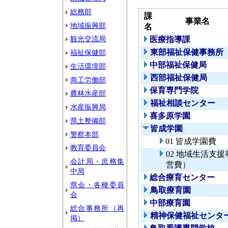
総務部
課
事業名
地域振興部
名
観光交流局
医療指導課
東部福祉保健事務所
福祉保健部
中部福祉保健局
生活環境部
西部福祉保健局
商工労働部
保育専門学院
農林水産部
福祉相談センター
水産振興局
喜多原学園
県土整備部
皆成学園
警察本部
01 皆成学園費
教育委員会
02 地域生活支
会計局・庶務集
営費）
中局
総合療育センター
県会・各種委員
鳥取療育園
会
中部療育園
総合事務所（再
精神保健福祉センタ
掲）