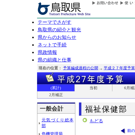
テーマでさがす
鳥取県の紹介と観光
県からのお知らせ
ネットで手続
県政情報
県の組織と仕事
現在の位置：
予算編成過程の公開
平成２７年度予算
(累計)
当初
6月補
2月補正
福祉保健部
一般会計
元気づくり総本
もどる
部
前の
危機管理局