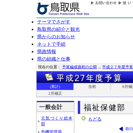
テーマでさがす
鳥取県の紹介と観光
県からのお知らせ
ネットで手続
県政情報
県の組織と仕事
現在の位置：
予算編成過程の公開
平成２７年度予算
(累計)
当初
6月補
2月補正
福祉保健部
一般会計
元気づくり総本
もどる
部
前の
危機管理局