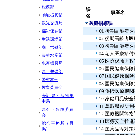
総務部
課
事業名
地域振興部
名
観光交流局
医療指導課
01 後期高齢者
福祉保健部
02 後期高齢者
生活環境部
03 後期高齢者
商工労働部
04 老人医療給
農林水産部
05 医療保険財
水産振興局
06 国民健康保
県土整備部
07 国民健康保
警察本部
08 国民健康保
教育委員会
09 保険医療機
会計局・庶務集
10 家庭用品安
中局
11 鳥取県感染
県会・各種委員
12 医療機関等
会
13 医療安全推
総合事務所（再
14 医薬品等対
掲）