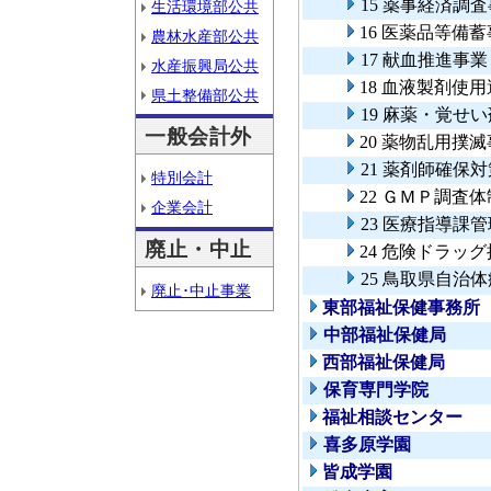
15 薬事経済調
生活環境部公共
16 医薬品等備
農林水産部公共
17 献血推進事業
水産振興局公共
18 血液製剤使
県土整備部公共
19 麻薬・覚せ
一般会計外
20 薬物乱用撲
21 薬剤師確保
特別会計
22 ＧＭＰ調査
企業会計
23 医療指導課
廃止・中止
24 危険ドラッ
25 鳥取県自
廃止･中止事業
東部福祉保健事務所
中部福祉保健局
西部福祉保健局
保育専門学院
福祉相談センター
喜多原学園
皆成学園