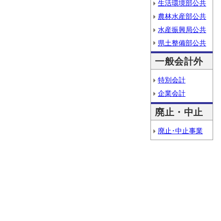
生活環境部公共
農林水産部公共
水産振興局公共
県土整備部公共
一般会計外
特別会計
企業会計
廃止・中止
廃止･中止事業