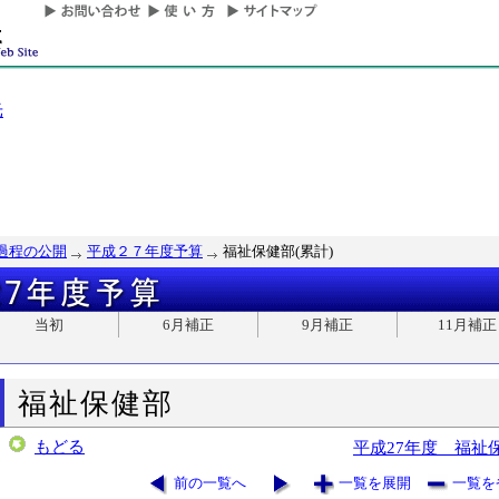
光
過程の公開
平成２７年度予算
福祉保健部(累計)
当初
6月補正
9月補正
11月補正
福祉保健部
もどる
平成27年度 福祉
前の一覧へ
一覧を展開
一覧を