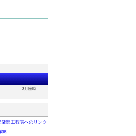
2月臨時
保健部工程表へのリンク
省略