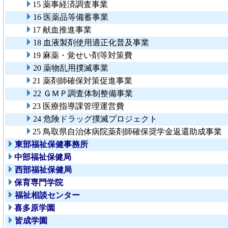
15 薬事経済調査事業
16 医薬品等備蓄事業
17 献血推進事業
18 血液製剤使用適正化普及事業
19 麻薬・覚せい剤等対策費
20 薬物乱用撲滅事業
21 薬剤師確保対策促進事業
22 ＧＭＰ調査体制整備事業
23 医療指導課管理運営費
24 危険ドラッグ撲滅プロジェクト
25 鳥取県自治体病院薬剤師確保奨学金返還助成事業
東部福祉保健事務所
中部福祉保健局
西部福祉保健局
保育専門学院
福祉相談センター
喜多原学園
皆成学園