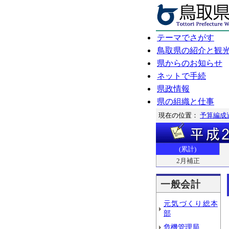
テーマでさがす
鳥取県の紹介と観
県からのお知らせ
ネットで手続
県政情報
県の組織と仕事
現在の位置：
予算編成
(累計)
2月補正
一般会計
元気づくり総本
部
危機管理局