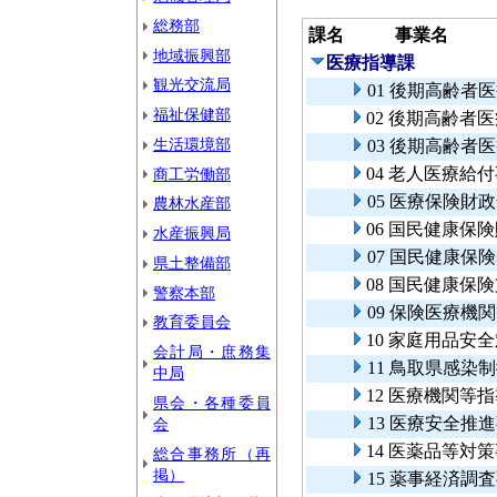
総務部
課名
事業名
地域振興部
医療指導課
観光交流局
01 後期高齢者
福祉保健部
02 後期高齢者
生活環境部
03 後期高齢者
04 老人医療給
商工労働部
05 医療保険財
農林水産部
06 国民健康保
水産振興局
07 国民健康保
県土整備部
08 国民健康保
警察本部
09 保険医療機
教育委員会
10 家庭用品安
会計局・庶務集
11 鳥取県感
中局
12 医療機関等
県会・各種委員
13 医療安全推
会
14 医薬品等対
総合事務所（再
掲）
15 薬事経済調