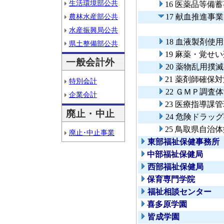
生活環境部公共
16 医薬品等備
農林水産部公共
17 献血推進事業
水産振興局公共
18 血液製剤使
県土整備部公共
19 麻薬・覚せ
一般会計外
20 薬物乱用撲
21 薬剤師確保
特別会計
22 ＧＭＰ調査
企業会計
23 医療指導課
廃止・中止
24 危険ドラッ
25 鳥取県自
廃止･中止事業
東部福祉保健事務所
中部福祉保健局
西部福祉保健局
保育専門学院
福祉相談センター
喜多原学園
皆成学園