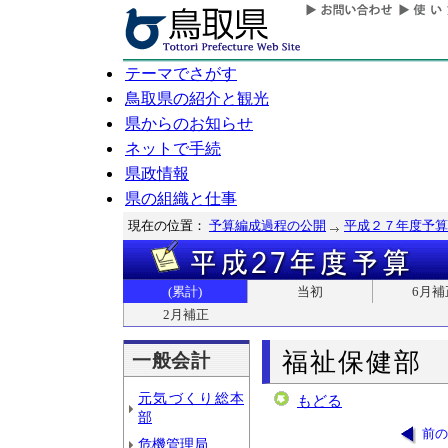
テーマでさがす
鳥取県の紹介と観光
県からのお知らせ
ネットで手続
県政情報
県の組織と仕事
現在の位置：
予算編成過程の公開
平成２７年度予算
(累計)
当初
6月補
2月補正
福祉保健部
一般会計
元気づくり総本
もどる
部
前の
危機管理局