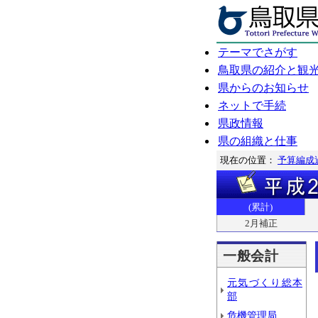
テーマでさがす
鳥取県の紹介と観
県からのお知らせ
ネットで手続
県政情報
県の組織と仕事
現在の位置：
予算編成
(累計)
2月補正
一般会計
元気づくり総本
部
危機管理局