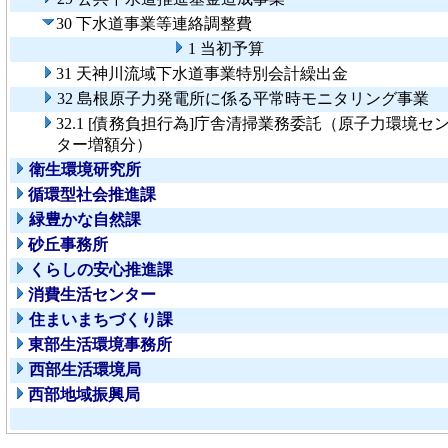
30 下水道事業等連絡調整費
1 当初予算
31 天神川流域下水道事業特別会計繰出金
32 島根原子力発電所に係る平常時モニタリング事業
32.1 [債務負担行為]庁舎清掃業務委託（原子力環境セ
ター増額分）
衛生環境研究所
循環型社会推進課
緑豊かな自然課
砂丘事務所
くらしの安心推進課
消費生活センター
住まいまちづくり課
東部生活環境事務所
西部生活環境局
西部地域振興局