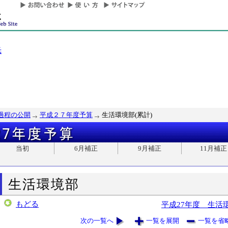
光
過程の公開
平成２７年度予算
生活環境部(累計)
当初
6月補正
9月補正
11月補正
生活環境部
もどる
平成27年度 生活
次の一覧へ
一覧を展開
一覧を省