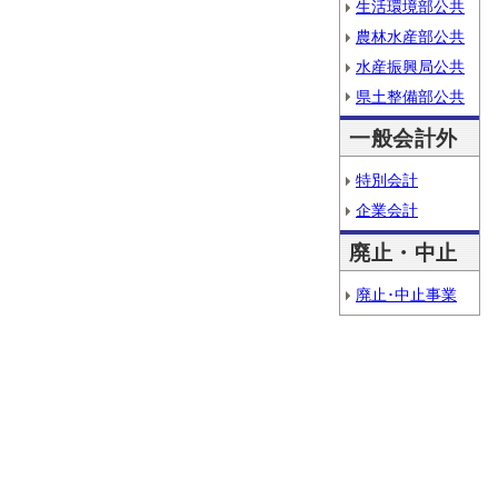
生活環境部公共
農林水産部公共
水産振興局公共
県土整備部公共
一般会計外
特別会計
企業会計
廃止・中止
廃止･中止事業