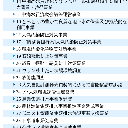
14 中海の水質浄化及びラムサール条約登録１０周年記
念普及・啓発事業
15 中海水質流動会議等運営事業
16 とっとりの豊かで良質な地下水の保全及び持続的な
利用事業
17 大気汚染防止対策事業
17.1 [債務負担行為]大気汚染防止対策事業
18 環境汚染化学物質対策事業
19 石綿飛散防止対策事業
20 騒音・振動・悪臭防止対策事業
21 ウラン残土たい積場環境調査
22 放射能調査
23 大気自動計測器売買契約に係る損害賠償請求訴訟
24 水･大気環境課管理運営費
25 農業集落排水事業促進費
26 農林漁業集落排水事業推進基金造成事業
27 低コスト型農業集落排水施設更新支援事業
28 下水道事業促進費
29 公共下水道推進基金造成事業