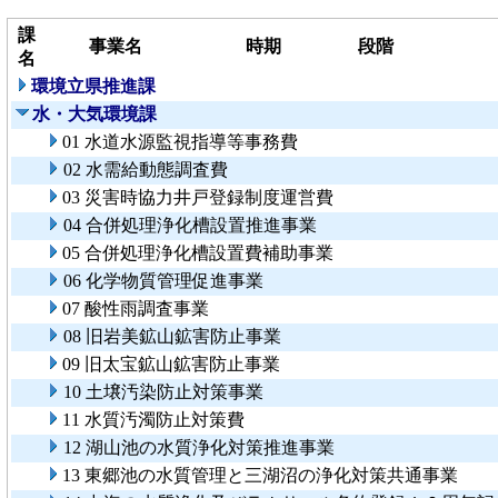
課
事業名
時期
段階
名
環境立県推進課
水・大気環境課
01 水道水源監視指導等事務費
02 水需給動態調査費
03 災害時協力井戸登録制度運営費
04 合併処理浄化槽設置推進事業
05 合併処理浄化槽設置費補助事業
06 化学物質管理促進事業
07 酸性雨調査事業
08 旧岩美鉱山鉱害防止事業
09 旧太宝鉱山鉱害防止事業
10 土壌汚染防止対策事業
11 水質汚濁防止対策費
12 湖山池の水質浄化対策推進事業
13 東郷池の水質管理と三湖沼の浄化対策共通事業