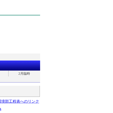
2月臨時
環境部工程表へのリンク
略