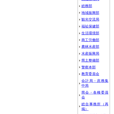
総務部
地域振興部
観光交流局
福祉保健部
生活環境部
商工労働部
農林水産部
水産振興局
県土整備部
警察本部
教育委員会
会計局・庶務集
中局
県会・各種委員
会
総合事務所（再
掲）