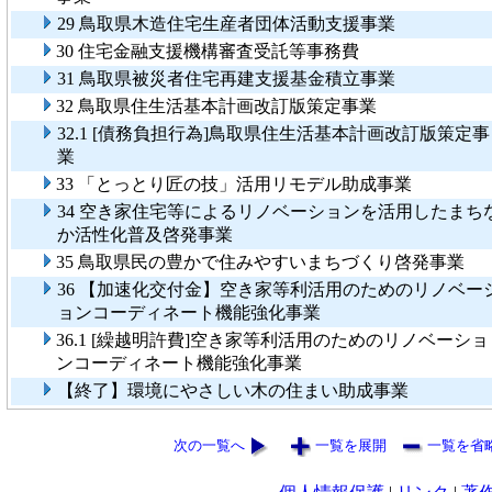
29 鳥取県木造住宅生産者団体活動支援事業
30 住宅金融支援機構審査受託等事務費
31 鳥取県被災者住宅再建支援基金積立事業
32 鳥取県住生活基本計画改訂版策定事業
32.1 [債務負担行為]鳥取県住生活基本計画改訂版策定事
業
33 「とっとり匠の技」活用リモデル助成事業
34 空き家住宅等によるリノベーションを活用したまち
か活性化普及啓発事業
35 鳥取県民の豊かで住みやすいまちづくり啓発事業
36 【加速化交付金】空き家等利活用のためのリノベー
ョンコーディネート機能強化事業
36.1 [繰越明許費]空き家等利活用のためのリノベーショ
ンコーディネート機能強化事業
【終了】環境にやさしい木の住まい助成事業
次の一覧へ
一覧を展開
一覧を省