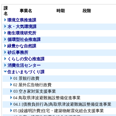
課
事業名
時期
段階
名
環境立県推進課
水・大気環境課
衛生環境研究所
循環型社会推進課
緑豊かな自然課
砂丘事務所
くらしの安心推進課
消費生活センター
住まいまちづくり課
01 景観行政費
02 屋外広告物行政費
03 空き家対策支援事業
04 鳥取県津波避難施設整備促進事業
04.1 [債務負担行為]鳥取県津波避難施設整備促進事業
05 [繰越明許費]住宅・建築物耐震化総合支援事業