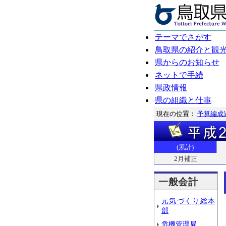
テーマでさがす
鳥取県の紹介と観
県からのお知らせ
ネットで手続
県政情報
県の組織と仕事
現在の位置：
予算編成
(累計)
2月補正
一般会計
元気づくり総本
部
危機管理局