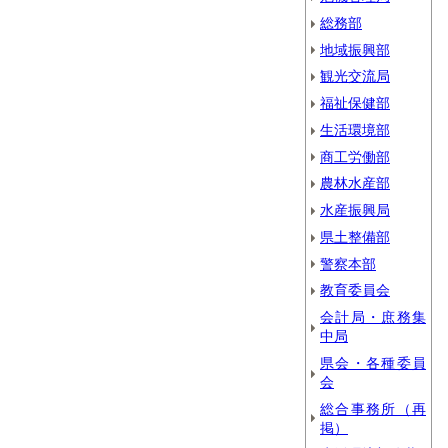
総務部
地域振興部
観光交流局
福祉保健部
生活環境部
商工労働部
農林水産部
水産振興局
県土整備部
警察本部
教育委員会
会計局・庶務集
中局
県会・各種委員
会
総合事務所（再
掲）