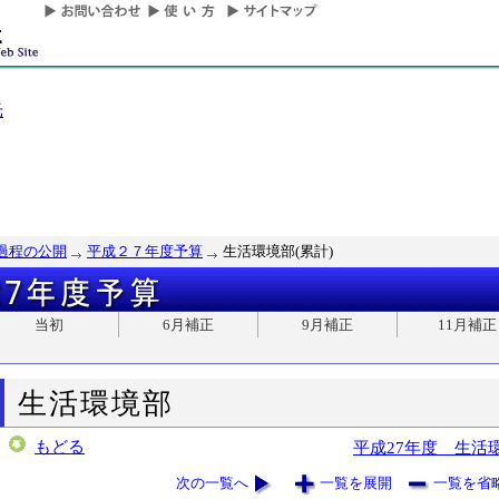
光
過程の公開
平成２７年度予算
生活環境部(累計)
当初
6月補正
9月補正
11月補正
生活環境部
もどる
平成27年度 生活
次の一覧へ
一覧を展開
一覧を省