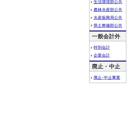
生活環境部公共
農林水産部公共
水産振興局公共
県土整備部公共
一般会計外
特別会計
企業会計
廃止・中止
廃止･中止事業