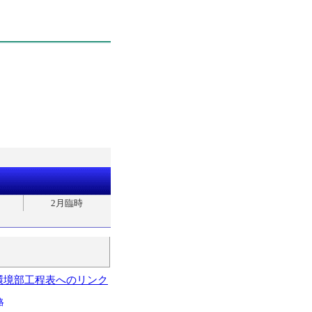
2月臨時
環境部工程表へのリンク
略