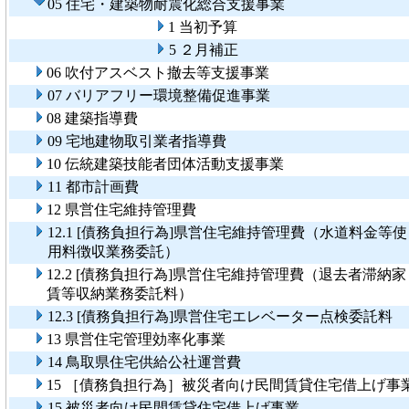
05 住宅・建築物耐震化総合支援事業
1 当初予算
5 ２月補正
06 吹付アスベスト撤去等支援事業
07 バリアフリー環境整備促進事業
08 建築指導費
09 宅地建物取引業者指導費
10 伝統建築技能者団体活動支援事業
11 都市計画費
12 県営住宅維持管理費
12.1 [債務負担行為]県営住宅維持管理費（水道料金等使
用料徴収業務委託）
12.2 [債務負担行為]県営住宅維持管理費（退去者滞納家
賃等収納業務委託料）
12.3 [債務負担行為]県営住宅エレベーター点検委託料
13 県営住宅管理効率化事業
14 鳥取県住宅供給公社運営費
15 ［債務負担行為］被災者向け民間賃貸住宅借上げ事
15 被災者向け民間賃貸住宅借上げ事業