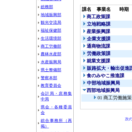
総務部
課名
事業名
時期
地域振興部
商工政策課
観光交流局
立地戦略課
福祉保健部
産業振興課
生活環境部
企業支援課
通商物流課
商工労働部
労働政策課
農林水産部
就業支援課
水産振興局
販路拡大・輸出促進
県土整備部
食のみやこ推進課
警察本部
中部地域振興局
教育委員会
西部地域振興局
会計局・庶務集
01 商工労働施
中局
県会・各種委員
会
次
総合事務所（再
掲）