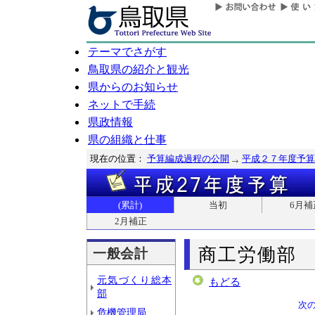
テーマでさがす
鳥取県の紹介と観光
県からのお知らせ
ネットで手続
県政情報
県の組織と仕事
現在の位置：
予算編成過程の公開
平成２７年度予算
(累計)
当初
6月補
2月補正
商工労働部
一般会計
元気づくり総本
もどる
部
次
危機管理局