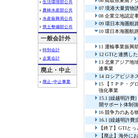
06 鳥取県東南
生活環境部公共
07 境港大量貨
農林水産部公共
08 企業立地認
水産振興局公共
09 環日本海圏
県土整備部公共
10 環日本海圏
一般会計外
11 運輸事業振興
特別会計
12 GTIと連携
企業会計
13 北東アジア
連事業
廃止・中止
14 ロシアビジ
廃止･中止事業
15 【ＴＰＰ・
強化事業
15.1 [繰越明
開サポート体制
16 競争力のあ
16.1 [繰越明
【終了】GTIと
【廃止】海外に