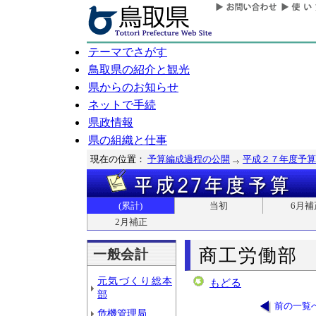
テーマでさがす
鳥取県の紹介と観光
県からのお知らせ
ネットで手続
県政情報
県の組織と仕事
現在の位置：
予算編成過程の公開
平成２７年度予算
(累計)
当初
6月補
2月補正
商工労働部
一般会計
元気づくり総本
もどる
部
前の一覧
危機管理局