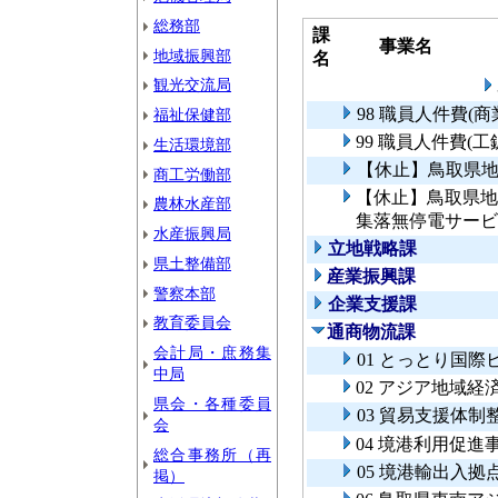
総務部
課
事業名
地域振興部
名
観光交流局
98 職員人件費(
福祉保健部
99 職員人件費(
生活環境部
【休止】鳥取県
商工労働部
【休止】鳥取県地
農林水産部
集落無停電サービ
水産振興局
立地戦略課
県土整備部
産業振興課
警察本部
企業支援課
教育委員会
通商物流課
会計局・庶務集
01 とっとり国
中局
02 アジア地域
県会・各種委員
03 貿易支援体
会
04 境港利用促進
総合事務所（再
05 境港輸出入
掲）