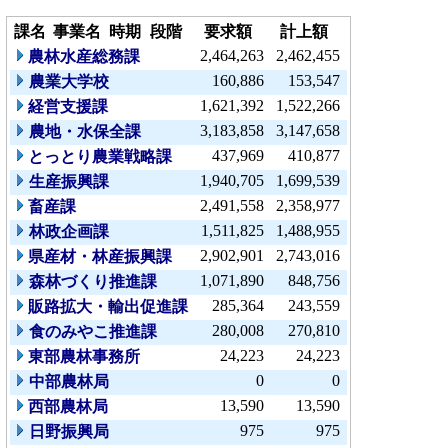
課名
事業名
時期
段階
要求額
計上額
2,464,263
2,462,455
農林水産総務課
160,886
153,547
農業大学校
1,621,392
1,522,266
経営支援課
3,183,858
3,147,658
農地・水保全課
437,969
410,877
とっとり農業戦略課
1,940,705
1,699,539
生産振興課
2,491,558
2,358,977
畜産課
1,511,825
1,488,955
林政企画課
2,902,901
2,743,016
県産材・林産振興課
1,071,890
848,756
森林づくり推進課
285,364
243,559
販路拡大・輸出促進課
280,008
270,810
食のみやこ推進課
24,223
24,223
東部農林事務所
0
0
中部農林局
13,590
13,590
西部農林局
975
975
日野振興局