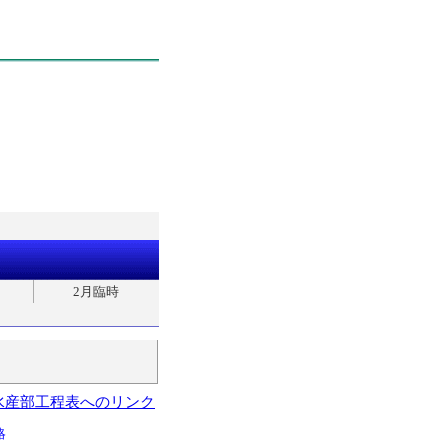
2月臨時
水産部工程表へのリンク
略