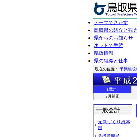
テーマでさがす
鳥取県の紹介と観
県からのお知らせ
ネットで手続
県政情報
県の組織と仕事
現在の位置：
予算編成
(累計)
2月補正
一般会計
元気づくり総本
部
危機管理局