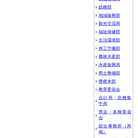
総務部
地域振興部
観光交流局
福祉保健部
生活環境部
商工労働部
農林水産部
水産振興局
県土整備部
警察本部
教育委員会
会計局・庶務集
中局
県会・各種委員
会
総合事務所（再
掲）