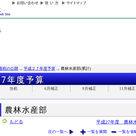
光
過程の公開
平成２７年度予算
農林水産部(累計)
当初
6月補正
9月補正
11月補正
農林水産部
もどる
平成27年度 農林
次の一覧へ
一覧を展開
一覧を省