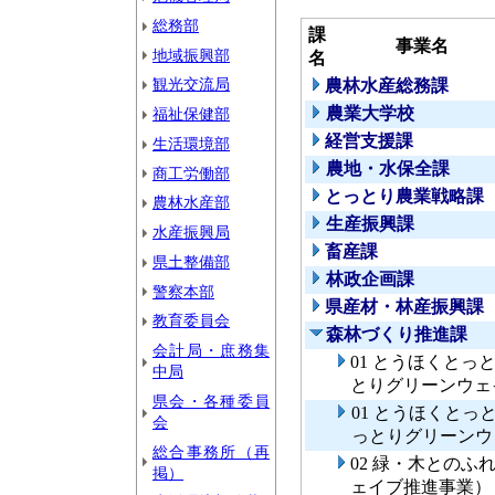
総務部
課
事業名
地域振興部
名
観光交流局
農林水産総務課
農業大学校
福祉保健部
経営支援課
生活環境部
農地・水保全課
商工労働部
とっとり農業戦略課
農林水産部
生産振興課
水産振興局
畜産課
県土整備部
林政企画課
警察本部
県産材・林産振興課
教育委員会
森林づくり推進課
会計局・庶務集
01 とうほくと
中局
とりグリーンウェ
県会・各種委員
01 とうほくと
会
っとりグリーンウ
総合事務所（再
02 緑・木との
掲）
ェイブ推進事業）