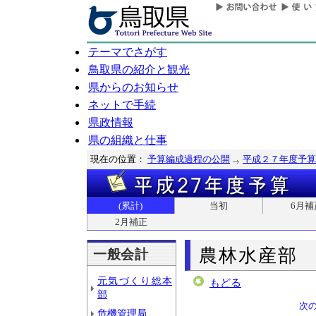
テーマでさがす
鳥取県の紹介と観光
県からのお知らせ
ネットで手続
県政情報
県の組織と仕事
現在の位置：
予算編成過程の公開
平成２７年度予算
(累計)
当初
6月補
2月補正
農林水産部
一般会計
元気づくり総本
もどる
部
次
危機管理局