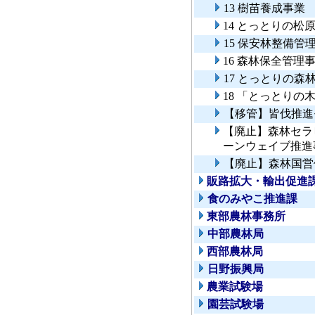
13 樹苗養成事業
14 とっとりの松
15 保安林整備管
16 森林保全管理
17 とっとりの
18 「とっとりの
【移管】皆伐推進
【廃止】森林セラ
ーンウェイブ推進
【廃止】森林国営
販路拡大・輸出促進
食のみやこ推進課
東部農林事務所
中部農林局
西部農林局
日野振興局
農業試験場
園芸試験場