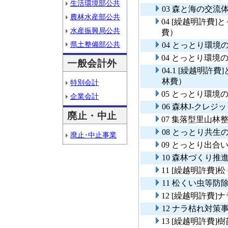
生活環境部公共
03 森と海の交流
農林水産部公共
04 [繰越明許費
水産振興局公共
費）
県土整備部公共
04 とっとり環
04 とっとり環
一般会計外
04.1 [繰越明
林費）
特別会計
05 とっとり環
企業会計
06 森林J-クレジ
廃止・中止
07 集落型里山林
08 とっとり共生
廃止･中止事業
09 とっとり出合
10 森林づくり推
11 [繰越明許費
11 松くい虫等
12 [繰越明許費
12 ナラ枯れ対策
13 [繰越明許費]