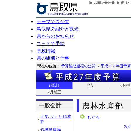
テーマでさがす
鳥取県の紹介と観光
県からのお知らせ
ネットで手続
県政情報
県の組織と仕事
現在の位置：
予算編成過程の公開
平成２７年度予算
(累計)
当初
6月補
2月補正
農林水産部
一般会計
元気づくり総本
もどる
部
次
危機管理局