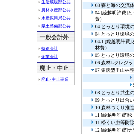
生活環境部公共
03 森と海の交流
農林水産部公共
04 [繰越明許費
水産振興局公共
費）
県土整備部公共
04 とっとり環
04 とっとり環
一般会計外
04.1 [繰越明
林費）
特別会計
05 とっとり環
企業会計
06 森林J-クレジ
廃止・中止
07 集落型里山林
廃止･中止事業
08 とっとり共生
09 とっとり出合
10 森林づくり推
11 [繰越明許費
11 松くい虫等
12 [繰越明許費