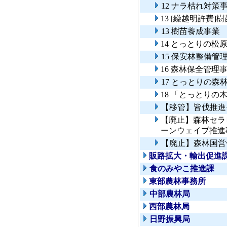
12 ナラ枯れ対策
13 [繰越明許費]
13 樹苗養成事業
14 とっとりの松
15 保安林整備管
16 森林保全管理
17 とっとりの
18 「とっとりの
【移管】皆伐推進
【廃止】森林セラ
ーンウェイブ推進
【廃止】森林国営
販路拡大・輸出促進
食のみやこ推進課
東部農林事務所
中部農林局
西部農林局
日野振興局