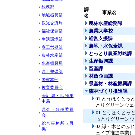
総務部
課
事業名
地域振興部
名
観光交流局
農林水産総務課
農業大学校
福祉保健部
経営支援課
生活環境部
農地・水保全課
商工労働部
とっとり農業戦略課
農林水産部
生産振興課
水産振興局
畜産課
県土整備部
林政企画課
警察本部
県産材・林産振興課
教育委員会
森林づくり推進課
会計局・庶務集
01 とうほくと
中局
とりグリーンウェ
県会・各種委員
01 とうほくと
会
っとりグリーンウ
総合事務所（再
02 緑・木との
掲）
ェイブ推進事業）