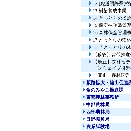
13 [繰越明許費
13 樹苗養成事業
14 とっとりの松
15 保安林整備管
16 森林保全管理
17 とっとりの
18 「とっとりの
【移管】皆伐推進
【廃止】森林セラ
ーンウェイブ推進
【廃止】森林国営
販路拡大・輸出促進
食のみやこ推進課
東部農林事務所
中部農林局
西部農林局
日野振興局
農業試験場