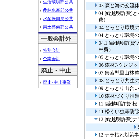
生活環境部公共
03 森と海の交流
農林水産部公共
04 [繰越明許費
水産振興局公共
費）
県土整備部公共
04 とっとり環
04 とっとり環
一般会計外
04.1 [繰越明
林費）
特別会計
05 とっとり環
企業会計
06 森林J-クレジ
廃止・中止
07 集落型里山林
08 とっとり共生
廃止･中止事業
09 とっとり出合
10 森林づくり推
11 [繰越明許費
11 松くい虫等
12 [繰越明許費
12 ナラ枯れ対策