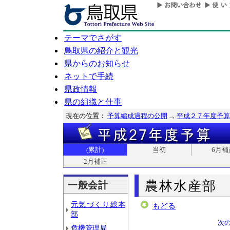
テーマでさがす
鳥取県の紹介と観光
県からのお知らせ
ネットで手続
県政情報
県の組織と仕事
現在の位置：
予算編成過程の公開
平成２７年度予算
(累計)
当初
6月補
2月補正
農林水産部
一般会計
元気づくり総本
もどる
部
次
危機管理局