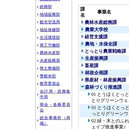
総務部
課
事業名
地域振興部
名
観光交流局
農林水産総務課
農業大学校
福祉保健部
経営支援課
生活環境部
農地・水保全課
商工労働部
とっとり農業戦略課
農林水産部
生産振興課
水産振興局
畜産課
県土整備部
林政企画課
警察本部
県産材・林産振興課
教育委員会
森林づくり推進課
会計局・庶務集
01 とうほくと
中局
とりグリーンウェ
県会・各種委員
01 とうほくと
会
っとりグリーンウ
総合事務所（再
02 緑・木との
掲）
ェイブ推進事業）