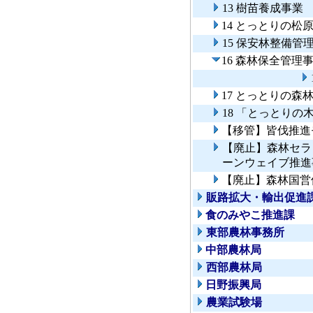
13 樹苗養成事業
14 とっとりの松
15 保安林整備管
16 森林保全管理
17 とっとりの
18 「とっとりの
【移管】皆伐推進
【廃止】森林セラ
ーンウェイブ推進
【廃止】森林国営
販路拡大・輸出促進
食のみやこ推進課
東部農林事務所
中部農林局
西部農林局
日野振興局
農業試験場