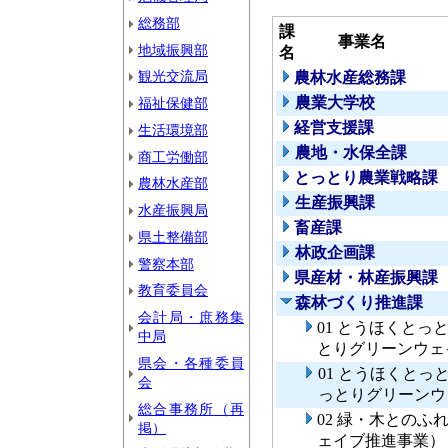
総務部
課
事業名
地域振興部
名
観光交流局
農林水産総務課
農業大学校
福祉保健部
経営支援課
生活環境部
農地・水保全課
商工労働部
とっとり農業戦略課
農林水産部
生産振興課
水産振興局
畜産課
県土整備部
林政企画課
警察本部
県産材・林産振興課
教育委員会
森林づくり推進課
会計局・庶務集
01 とうほくと
中局
とりグリーンウェ
県会・各種委員
01 とうほくと
会
っとりグリーンウ
総合事務所（再
02 緑・木との
掲）
ェイブ推進事業）