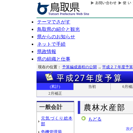
テーマでさがす
鳥取県の紹介と観光
県からのお知らせ
ネットで手続
県政情報
県の組織と仕事
現在の位置：
予算編成過程の公開
平成２７年度予算
(累計)
当初
6月補
2月補正
農林水産部
一般会計
元気づくり総本
もどる
部
次
危機管理局