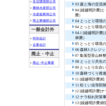
生活環境部公共
03 森と海の交流
農林水産部公共
04 [繰越明許費
水産振興局公共
費）
県土整備部公共
04 とっとり環
04 とっとり環
一般会計外
04.1 [繰越明
林費）
特別会計
05 とっとり環
企業会計
06 森林J-クレジ
廃止・中止
07 集落型里山林
08 とっとり共生
廃止･中止事業
09 とっとり出合
10 森林づくり推
11 [繰越明許費
11 松くい虫等
12 [繰越明許費
12 ナラ枯れ対策
13 [繰越明許費]