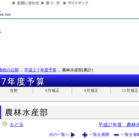
光
過程の公開
平成２７年度予算
農林水産部(累計)
当初
6月補正
9月補正
11月補正
農林水産部
もどる
平成27年度 農林
次の一覧へ
一覧を展開
一覧を省