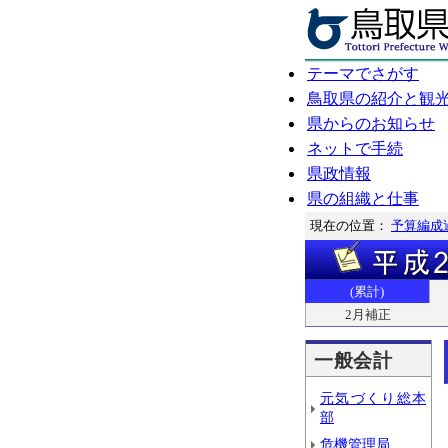
テーマでさがす
鳥取県の紹介と観
県からのお知らせ
ネットで手続
県政情報
県の組織と仕事
現在の位置：
予算編成
(累計)
2月補正
一般会計
元気づくり総本
部
危機管理局