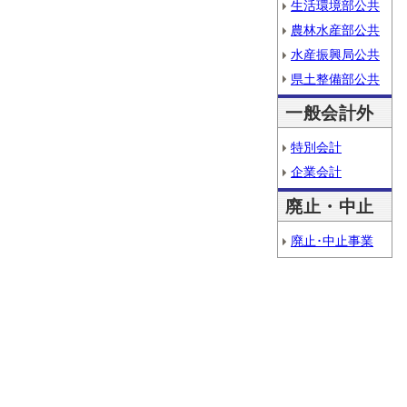
生活環境部公共
農林水産部公共
水産振興局公共
県土整備部公共
一般会計外
特別会計
企業会計
廃止・中止
廃止･中止事業