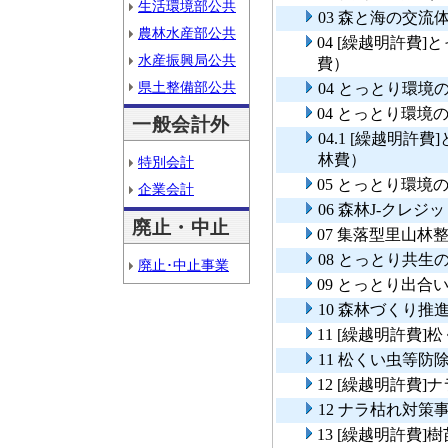
生活環境部公共
03 森と海の交流
農林水産部公共
04 [繰越明許費
水産振興局公共
費）
県土整備部公共
04 とっとり環
04 とっとり環
一般会計外
04.1 [繰越明
林費）
特別会計
05 とっとり環
企業会計
06 森林J-クレジ
廃止・中止
07 集落型里山林
08 とっとり共生
廃止･中止事業
09 とっとり出合
10 森林づくり推
11 [繰越明許費
11 松くい虫等
12 [繰越明許費
12 ナラ枯れ対策
13 [繰越明許費]