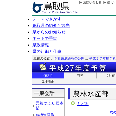
テーマでさがす
鳥取県の紹介と観光
県からのお知らせ
ネットで手続
県政情報
県の組織と仕事
現在の位置：
予算編成過程の公開
平成２７年度予算
(累計)
当初
6月補
2月補正
農林水産部
一般会計
元気づくり総本
もどる
部
次
危機管理局