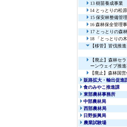
13 樹苗養成事業
14 とっとりの松
15 保安林整備管
16 森林保全管理
17 とっとりの
18 「とっとりの
【移管】皆伐推進
【廃止】森林セラ
ーンウェイブ推進
【廃止】森林国営
販路拡大・輸出促進
食のみやこ推進課
東部農林事務所
中部農林局
西部農林局
日野振興局
農業試験場