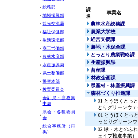
総務部
課
事業名
地域振興部
名
観光交流局
農林水産総務課
農業大学校
福祉保健部
経営支援課
生活環境部
農地・水保全課
商工労働部
とっとり農業戦略課
農林水産部
生産振興課
水産振興局
畜産課
県土整備部
林政企画課
警察本部
県産材・林産振興課
教育委員会
森林づくり推進課
会計局・庶務集
01 とうほくと
中局
とりグリーンウェ
県会・各種委員
01 とうほくと
会
っとりグリーンウ
総合事務所（再
02 緑・木との
掲）
ェイブ推進事業）