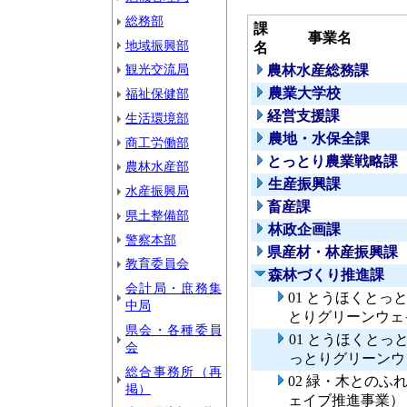
総務部
課
事業名
地域振興部
名
観光交流局
農林水産総務課
農業大学校
福祉保健部
経営支援課
生活環境部
農地・水保全課
商工労働部
とっとり農業戦略課
農林水産部
生産振興課
水産振興局
畜産課
県土整備部
林政企画課
警察本部
県産材・林産振興課
教育委員会
森林づくり推進課
会計局・庶務集
01 とうほくと
中局
とりグリーンウェ
県会・各種委員
01 とうほくと
会
っとりグリーンウ
総合事務所（再
02 緑・木との
掲）
ェイブ推進事業）