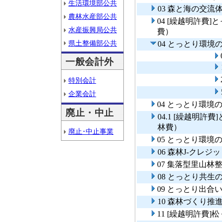
生活環境部公共
03 森と海の交流
農林水産部公共
04 [繰越明許費
水産振興局公共
費）
県土整備部公共
04 とっとり環
一般会計外
特別会計
企業会計
04 とっとり環
廃止・中止
04.1 [繰越明
林費）
廃止･中止事業
05 とっとり環
06 森林J-クレジ
07 集落型里山林
08 とっとり共生
09 とっとり出合
10 森林づくり推
11 [繰越明許費