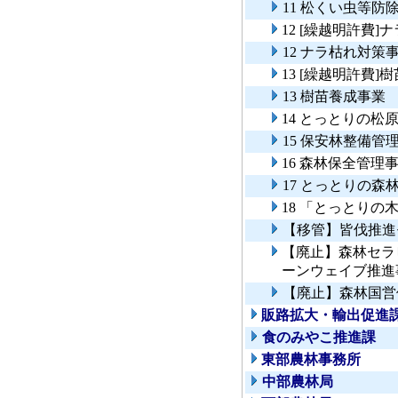
11 松くい虫等
12 [繰越明許費
12 ナラ枯れ対策
13 [繰越明許費]
13 樹苗養成事業
14 とっとりの松
15 保安林整備管
16 森林保全管理
17 とっとりの
18 「とっとりの
【移管】皆伐推進
【廃止】森林セラ
ーンウェイブ推進
【廃止】森林国営
販路拡大・輸出促進
食のみやこ推進課
東部農林事務所
中部農林局