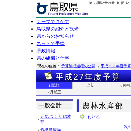
テーマでさがす
鳥取県の紹介と観光
県からのお知らせ
ネットで手続
県政情報
県の組織と仕事
現在の位置：
予算編成過程の公開
平成２７年度予算
(累計)
当初
6月補
2月補正
農林水産部
一般会計
元気づくり総本
もどる
部
次
危機管理局