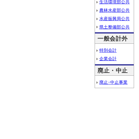
生活環境部公共
農林水産部公共
水産振興局公共
県土整備部公共
一般会計外
特別会計
企業会計
廃止・中止
廃止･中止事業