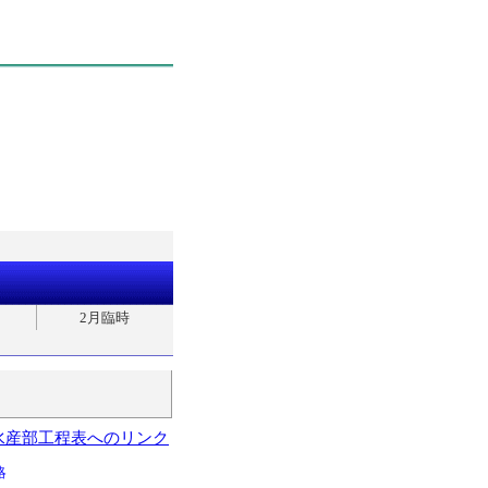
2月臨時
水産部工程表へのリンク
略