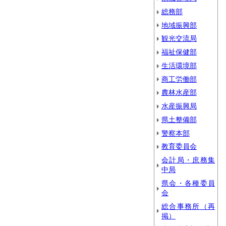
総務部
地域振興部
観光交流局
福祉保健部
生活環境部
商工労働部
農林水産部
水産振興局
県土整備部
警察本部
教育委員会
会計局・庶務集
中局
県会・各種委員
会
総合事務所（再
掲）