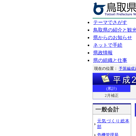
テーマでさがす
鳥取県の紹介と観
県からのお知らせ
ネットで手続
県政情報
県の組織と仕事
現在の位置：
予算編成
(累計)
2月補正
一般会計
元気づくり総本
部
危機管理局