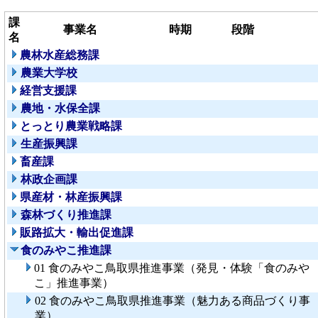
課
事業名
時期
段階
名
農林水産総務課
農業大学校
経営支援課
農地・水保全課
とっとり農業戦略課
生産振興課
畜産課
林政企画課
県産材・林産振興課
森林づくり推進課
販路拡大・輸出促進課
食のみやこ推進課
01 食のみやこ鳥取県推進事業（発見・体験「食のみや
こ」推進事業）
02 食のみやこ鳥取県推進事業（魅力ある商品づくり事
業）