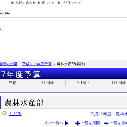
光
過程の公開
平成２７年度予算
農林水産部(累計)
当初
6月補正
9月補正
11月補正
農林水産部
もどる
平成27年度 農林
次の一覧へ
一覧を展開
一覧を省