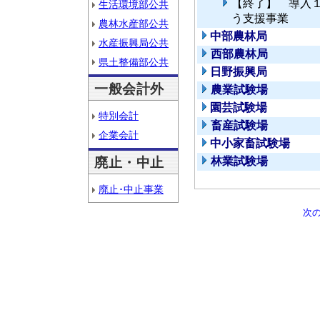
【終了】 導入
生活環境部公共
う支援事業
農林水産部公共
中部農林局
水産振興局公共
西部農林局
県土整備部公共
日野振興局
一般会計外
農業試験場
園芸試験場
特別会計
畜産試験場
企業会計
中小家畜試験場
廃止・中止
林業試験場
廃止･中止事業
次