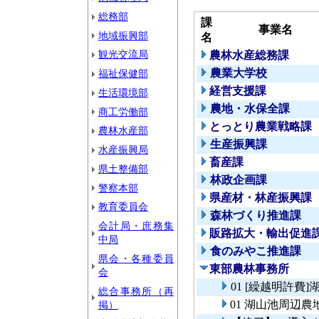
総務部
課
事業名
地域振興部
名
観光交流局
農林水産総務課
農業大学校
福祉保健部
経営支援課
生活環境部
農地・水保全課
商工労働部
とっとり農業戦略課
農林水産部
生産振興課
水産振興局
畜産課
県土整備部
林政企画課
警察本部
県産材・林産振興課
教育委員会
森林づくり推進課
会計局・庶務集
販路拡大・輸出促進
中局
食のみやこ推進課
県会・各種委員
東部農林事務所
会
01 [繰越明許
総合事務所（再
01 湖山池周辺
掲）