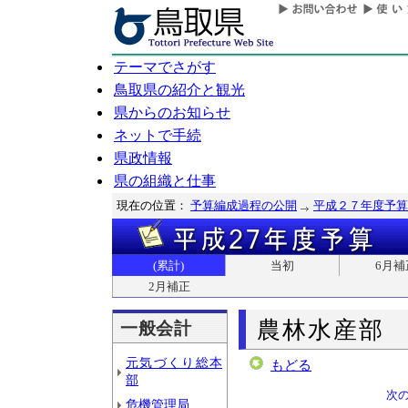
テーマでさがす
鳥取県の紹介と観光
県からのお知らせ
ネットで手続
県政情報
県の組織と仕事
現在の位置：
予算編成過程の公開
平成２７年度予算
(累計)
当初
6月補
2月補正
農林水産部
一般会計
元気づくり総本
もどる
部
次
危機管理局