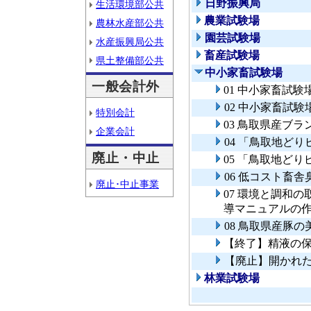
日野振興局
生活環境部公共
農業試験場
農林水産部公共
園芸試験場
水産振興局公共
畜産試験場
県土整備部公共
中小家畜試験場
一般会計外
01 中小家畜試
02 中小家畜試
特別会計
03 鳥取県産ブ
企業会計
04 「鳥取地ど
廃止・中止
05 「鳥取地ど
06 低コスト畜
廃止･中止事業
07 環境と調和
導マニュアルの
08 鳥取県産豚
【終了】精液の
【廃止】開かれ
林業試験場