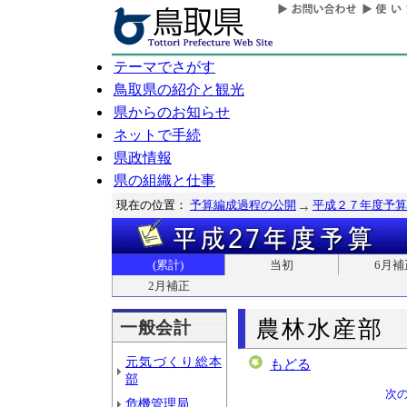
テーマでさがす
鳥取県の紹介と観光
県からのお知らせ
ネットで手続
県政情報
県の組織と仕事
現在の位置：
予算編成過程の公開
平成２７年度予算
(累計)
当初
6月補
2月補正
農林水産部
一般会計
元気づくり総本
もどる
部
次
危機管理局