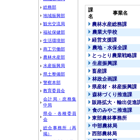
総務部
課
事業名
地域振興部
名
観光交流局
農林水産総務課
農業大学校
福祉保健部
経営支援課
生活環境部
農地・水保全課
商工労働部
とっとり農業戦略課
農林水産部
生産振興課
水産振興局
畜産課
県土整備部
林政企画課
警察本部
県産材・林産振興課
教育委員会
森林づくり推進課
会計局・庶務集
販路拡大・輸出促進
中局
食のみやこ推進課
県会・各種委員
東部農林事務所
会
中部農林局
総合事務所（再
西部農林局
掲）