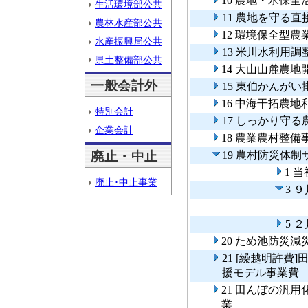
10 農地・水保
生活環境部公共
11 農地を守る
農林水産部公共
12 環境保全型
水産振興局公共
13 米川水利用調
県土整備部公共
14 大山山麓農地
一般会計外
15 東伯かんがい
16 中海干拓農
特別会計
17 しっかり守
企業会計
18 農業農村整
廃止・中止
19 農村防災体
1 
廃止･中止事業
3 
5 
20 ため池防災
21 [繰越明許
援モデル事業費
21 田んぼの汎
業