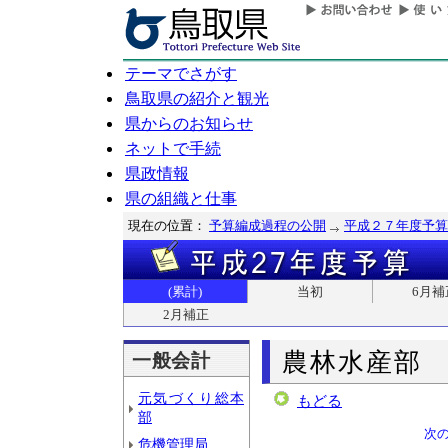
テーマでさがす
鳥取県の紹介と観光
県からのお知らせ
ネットで手続
県政情報
県の組織と仕事
現在の位置：
予算編成過程の公開
平成２７年度予算
(累計)
当初
6月補
2月補正
農林水産部
一般会計
元気づくり総本
もどる
部
次
危機管理局