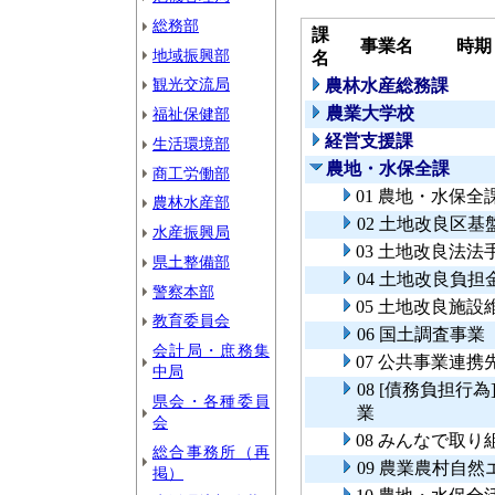
総務部
課
事業名
時期
地域振興部
名
観光交流局
農林水産総務課
農業大学校
福祉保健部
経営支援課
生活環境部
農地・水保全課
商工労働部
01 農地・水保
農林水産部
02 土地改良区
水産振興局
03 土地改良法
県土整備部
04 土地改良負
警察本部
05 土地改良施
教育委員会
06 国土調査事業
会計局・庶務集
07 公共事業連
中局
08 [債務負担
県会・各種委員
業
会
08 みんなで取
総合事務所（再
09 農業農村自
掲）