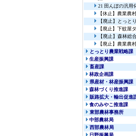
21 田んぼの汎
【休止】農業農
【廃止】とっと
【廃止】下蚊屋
【廃止】森林総
【廃止】農業農
とっとり農業戦略課
生産振興課
畜産課
林政企画課
県産材・林産振興課
森林づくり推進課
販路拡大・輸出促進
食のみやこ推進課
東部農林事務所
中部農林局
西部農林局
日野振興局